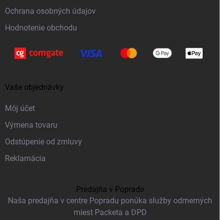
e
Ochrana osobných údajov
Hodnotenie obchodu
Vaše objednávky
Môj účet
Výmena tovaru
Odstúpenie od zmluvy
Reklamácia
Predajňa v Poprade
Naša predajňa v centre Popradu ponúka služby odmerných
miest Packeta a DPD