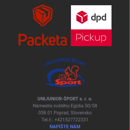
UNIJUNIOR-ŠPORT s. r. o.
Námestie svätého Egídia 50/58
058 01 Poprad, Slovensko
Tel.č.: +421527722331
NAPÍŠTE NÁM