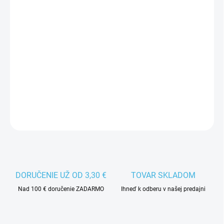
MÔŽEME
DORUČIŤ DO:
11.8.2026
−
+
Pridať do košíka
Náhradná brzda na detské kolieskové korčule Tempish.
DETAILNÉ INFORMÁCIE
DORUČENIE UŽ OD 3,30 €
TOVAR SKLADOM
Nad 100 € doručenie ZADARMO
Ihneď k odberu v našej predajni