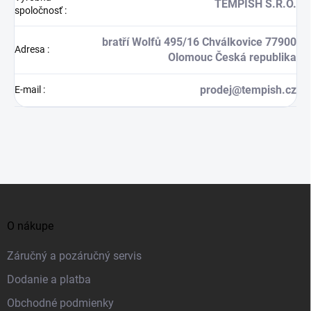
TEMPISH S.R.O.
spoločnosť
:
bratří Wolfů 495/16 Chválkovice 77900
Adresa
:
Olomouc Česká republika
prodej@tempish.cz
E-mail
:
Z
á
O nákupe
p
ä
Záručný a pozáručný servis
t
Dodanie a platba
i
Obchodné podmienky