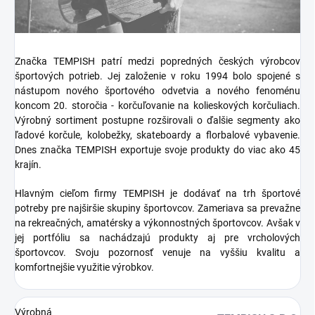
Značka TEMPISH patrí medzi popredných českých výrobcov
športových potrieb. Jej založenie v roku 1994 bolo spojené s
nástupom nového športového odvetvia a nového fenoménu
koncom 20. storočia - korčuľovanie na kolieskových korčuliach.
Výrobný sortiment postupne rozširovali o ďalšie segmenty ako
ľadové korčule, kolobežky, skateboardy a florbalové vybavenie.
Dnes značka TEMPISH exportuje svoje produkty do viac ako 45
krajín.
Hlavným cieľom firmy TEMPISH je dodávať na trh športové
potreby pre najširšie skupiny športovcov. Zameriava sa prevažne
na rekreačných, amatérsky a výkonnostných športovcov. Avšak v
jej portfóliu sa nachádzajú produkty aj pre vrcholových
športovcov. Svoju pozornosť venuje na vyššiu kvalitu a
komfortnejšie využitie výrobkov.
Výrobná