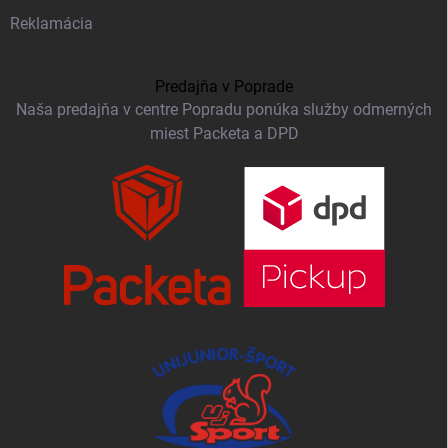
Reklamácia
Predajňa v Poprade
Naša predajňa v centre Popradu ponúka služby odmerných
miest Packeta a DPD