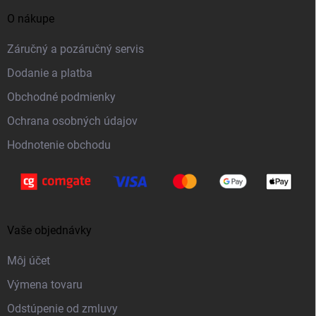
p
á
i
O nákupe
p
s
ä
Záručný a pozáručný servis
u
t
Dodanie a platba
i
Obchodné podmienky
e
Ochrana osobných údajov
Hodnotenie obchodu
Vaše objednávky
Môj účet
Výmena tovaru
Odstúpenie od zmluvy