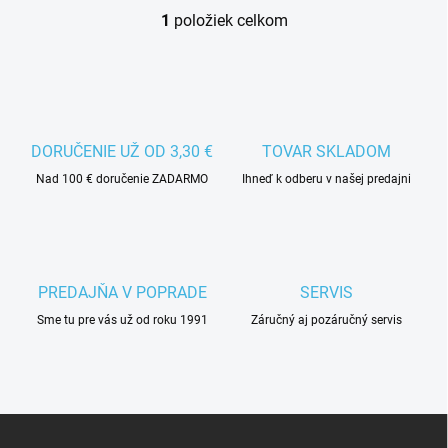
1
položiek celkom
O
v
l
á
d
DORUČENIE UŽ OD 3,30 €
TOVAR SKLADOM
a
Nad 100 € doručenie ZADARMO
Ihneď k odberu v našej predajni
c
i
e
p
r
PREDAJŇA V POPRADE
SERVIS
v
Sme tu pre vás už od roku 1991
Záručný aj pozáručný servis
k
y
v
ý
Z