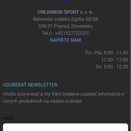
UNIJUNIOR-ŠPORT s. r. o.
Námestie svätého Egídia 50/58
058 01 Poprad, Slovensko
Tel.č.: +421527722331
NAPÍŠTE NÁM
Po - Pia: 9:00 - 11:45
12:30 - 17:00
So: 9:00 - 12:30
ODOBERAŤ NEWSLETTER
Vložte svoj e-mail a my Vám budeme zasielať informácie o
nových produktoch na našom e-shope.
EMAIL