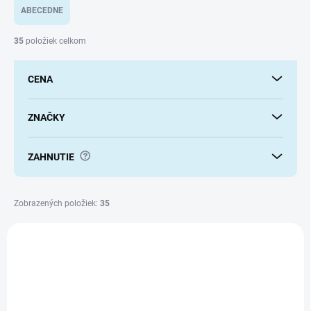
e
ABECEDNE
n
i
35
položiek celkom
e
p
CENA
r
o
d
ZNAČKY
u
k
?
ZAHNUTIE
t
o
v
Zobrazených položiek:
35
V
ý
p
i