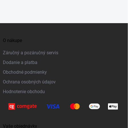
ý
p
i
Z
s
á
u
O nákupe
p
ä
Záručný a pozáručný servis
t
Dodanie a platba
i
Obchodné podmienky
e
Ochrana osobných údajov
Hodnotenie obchodu
Vaše objednávky