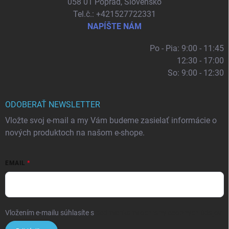
058 01 Poprad, Slovensko
Tel.č.: +421527722331
NAPÍŠTE NÁM
Po - Pia: 9:00 - 11:45
12:30 - 17:00
So: 9:00 - 12:30
ODOBERAŤ NEWSLETTER
Vložte svoj e-mail a my Vám budeme zasielať informácie o
nových produktoch na našom e-shope.
EMAIL
Vložením e-mailu súhlasíte s
podmienkami ochrany osobných údajov