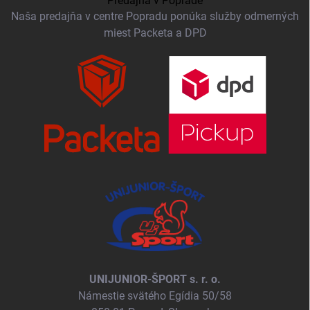
Predajňa v Poprade
Naša predajňa v centre Popradu ponúka služby odmerných
miest Packeta a DPD
UNIJUNIOR-ŠPORT s. r. o.
Námestie svätého Egídia 50/58