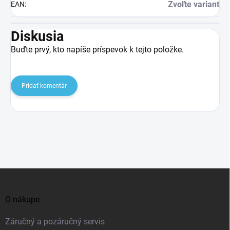
Zvoľte variant
EAN
:
Diskusia
Buďte prvý, kto napíše príspevok k tejto položke.
Pridať komentár
Z
á
O nákupe
p
ä
Záručný a pozáručný servis