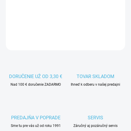
Čepeľ FRONTIER X-over je vhodná na hokejbal a rekreačný ľadový
hokej.
DETAILNÉ INFORMÁCIE
DORUČENIE UŽ OD 3,30 €
TOVAR SKLADOM
Nad 100 € doručenie ZADARMO
Ihneď k odberu v našej predajni
PREDAJŇA V POPRADE
SERVIS
Sme tu pre vás už od roku 1991
Záručný aj pozáručný servis