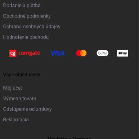
t
Dodanie a platba
i
Obchodné podmienky
e
Ochrana osobných údajov
Hodnotenie obchodu
Vaše objednávky
Môj účet
Výmena tovaru
Odstúpenie od zmluvy
Reklamácia