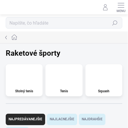
Prejsť
na
obsah
Hľadať
Domov
Raketové športy
Stolný tenis
Tenis
Squash
R
a
NAJPREDÁVANEJŠIE
NAJLACNEJŠIE
NAJDRAHŠIE
d