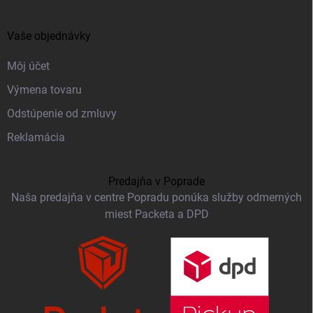
Vaše objednávky
Môj účet
Výmena tovaru
Odstúpenie od zmluvy
Reklamácia
Predajňa v Poprade
Naša predajňa v centre Popradu ponúka služby odmerných
miest Packeta a DPD