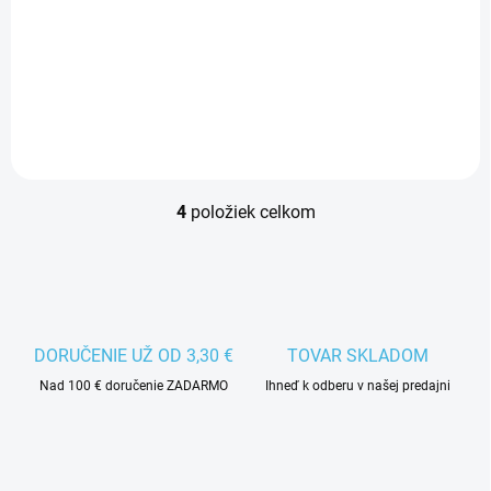
Tenisová raketa
3,90 €
28,90 €
Do košíka
Do košíka
4
položiek celkom
O
v
l
á
d
DORUČENIE UŽ OD 3,30 €
TOVAR SKLADOM
a
Nad 100 € doručenie ZADARMO
Ihneď k odberu v našej predajni
c
i
e
p