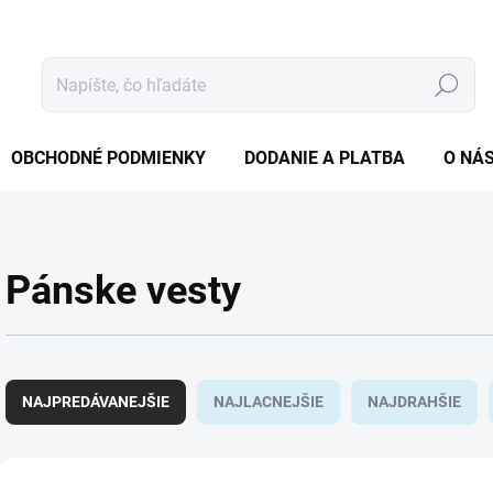
Hľadať
OBCHODNÉ PODMIENKY
DODANIE A PLATBA
O NÁ
Pánske vesty
R
a
NAJPREDÁVANEJŠIE
NAJLACNEJŠIE
NAJDRAHŠIE
d
e
V
ZĽAVA
ZĽAVA