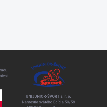
pradu
miest
UNIJUNIOR-ŠPORT s. r. o.
Námestie svätého Egídia 50/58