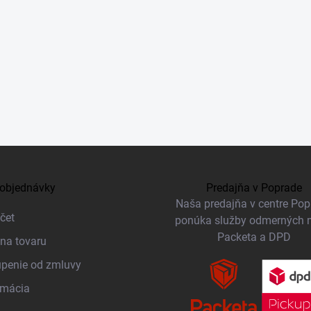
objednávky
Predajňa v Poprade
Naša predajňa v centre Po
čet
ponúka služby odmerných 
Packeta a DPD
na tovaru
penie od zmluvy
amácia