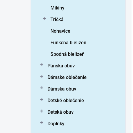
n
Mikiny
e
l
Tričká
Nohavice
Funkčná bielizeň
Spodná bielizeň
Pánska obuv
Dámske oblečenie
Dámska obuv
Detské oblečenie
Detská obuv
Doplnky