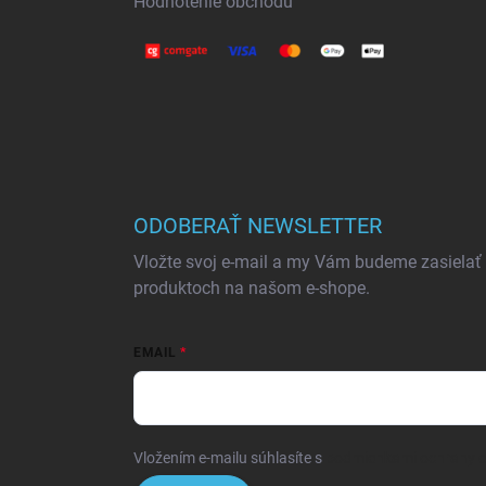
Hodnotenie obchodu
ODOBERAŤ NEWSLETTER
Vložte svoj e-mail a my Vám budeme zasielať
produktoch na našom e-shope.
EMAIL
Vložením e-mailu súhlasíte s
podmienkami ochrany 