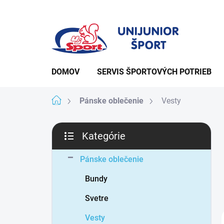
Prejsť
na
obsah
DOMOV
SERVIS ŠPORTOVÝCH POTRIEB
Domov
Pánske oblečenie
Vesty
B
Kategórie
o
Preskočiť
kategórie
č
Pánske oblečenie
n
Bundy
ý
p
Svetre
a
Vesty