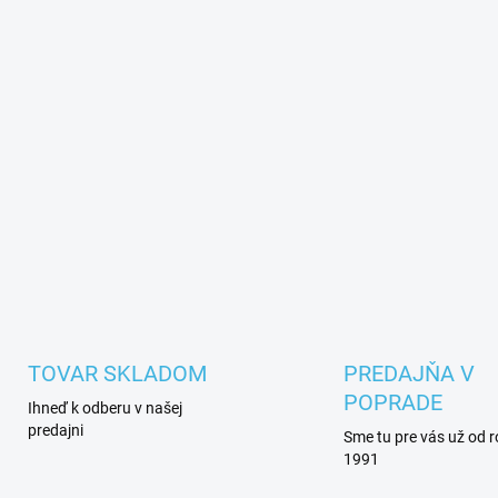
TOVAR SKLADOM
PREDAJŇA V
POPRADE
Ihneď k odberu v našej
predajni
Sme tu pre vás už od 
1991