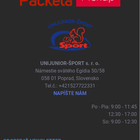
UNIJUNIOR-ŠPORT s. r. o.
Námestie svätého Egídia 50/58
058 01 Poprad, Slovensko
Tel.č.: +421527722331
NAPÍŠTE NÁM
Po - Pia: 9:00 - 11:45
12:30 - 17:00
So: 9:00 - 12:30