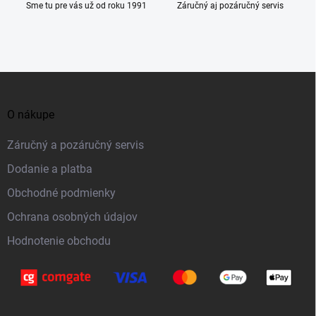
Sme tu pre vás už od roku 1991
Záručný aj pozáručný servis
Z
á
O nákupe
p
ä
Záručný a pozáručný servis
t
Dodanie a platba
i
Obchodné podmienky
e
Ochrana osobných údajov
Hodnotenie obchodu