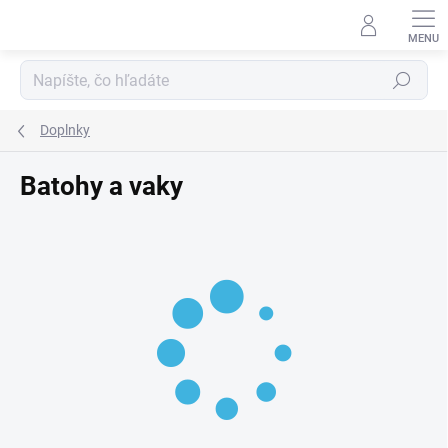
Prejsť
na
obsah
Hľadať
Doplnky
Batohy a vaky