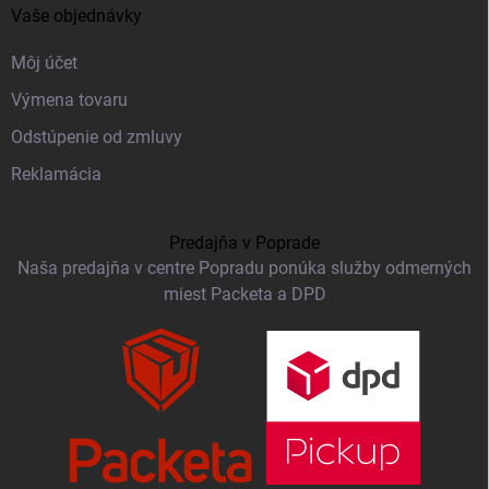
Vaše objednávky
Môj účet
Výmena tovaru
Odstúpenie od zmluvy
Reklamácia
Predajňa v Poprade
Naša predajňa v centre Popradu ponúka služby odmerných
miest Packeta a DPD