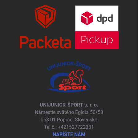
UNIJUNIOR-ŠPORT s. r. o.
Námestie svätého Egídia 50/58
058 01 Poprad, Slovensko
Tel.č.: +421527722331
NAPÍŠTE NÁM