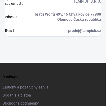
TEMPISH S.R.O.
spoločnosť
:
bratří Wolfů 495/16 Chválkovice 77900
Adresa
:
Olomouc Česká republika
prodej@tempish.cz
E-mail
:
Z
á
O nákupe
p
ä
Záručný a pozáručný servis
t
Dodanie a platba
i
Obchodné podmienky