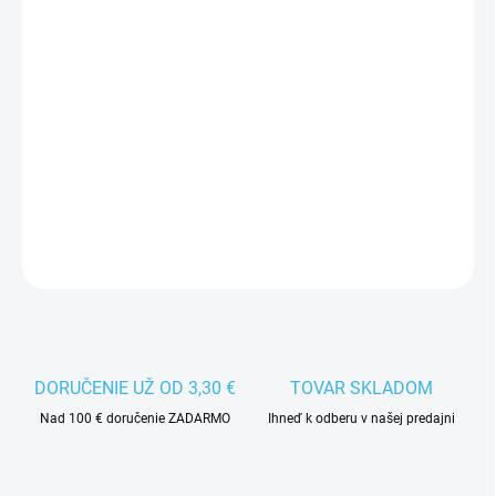
MÔŽEME
DORUČIŤ DO:
12.8.2026
−
+
Pridať do košíka
Náhradná brzda na detské kolieskové korčule Tempish.
DETAILNÉ INFORMÁCIE
DORUČENIE UŽ OD 3,30 €
TOVAR SKLADOM
Nad 100 € doručenie ZADARMO
Ihneď k odberu v našej predajni