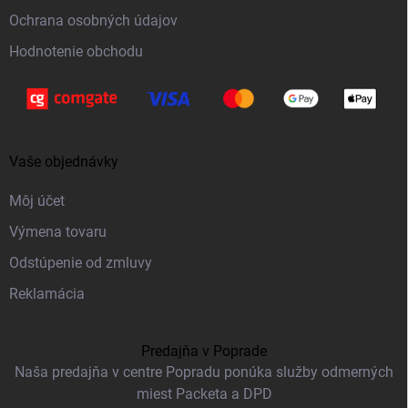
e
Ochrana osobných údajov
Hodnotenie obchodu
Vaše objednávky
Môj účet
Výmena tovaru
Odstúpenie od zmluvy
Reklamácia
Predajňa v Poprade
Naša predajňa v centre Popradu ponúka služby odmerných
miest Packeta a DPD