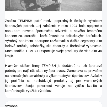
Značka TEMPISH patrí medzi popredných českých výrobcov
športových potrieb. Jej založenie v roku 1994 bolo spojené s
nástupom nového športového odvetvia a nového fenoménu
koncom 20. storočia - korčuľovanie na kolieskových korčuliach.
Výrobný sortiment postupne rozširovali o ďalšie segmenty ako
ľadové korčule, kolobežky, skateboardy a florbalové vybavenie.
Dnes značka TEMPISH exportuje svoje produkty do viac ako 45
krajín.
Hlavným cieľom firmy TEMPISH je dodávať na trh športové
potreby pre najširšie skupiny športovcov. Zameriava sa prevažne
na rekreačných, amatérsky a výkonnostných športovcov. Avšak v
jej portfóliu sa nachádzajú produkty aj pre vrcholových
športovcov. Svoju pozornosť venuje na vyššiu kvalitu a
komfortnejšie využitie výrobkov.
Výrobná