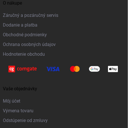
a
O nákupe
p
c
ä
i
Záručný a pozáručný servis
t
e
Dodanie a platba
p
i
Obchodné podmienky
r
e
v
Ochrana osobných údajov
k
Hodnotenie obchodu
y
v
ý
p
i
Vaše objednávky
s
Môj účet
u
Výmena tovaru
Odstúpenie od zmluvy