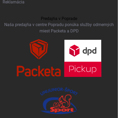
Reklamácia
Predajňa v Poprade
Naša predajňa v centre Popradu ponúka služby odmerných
miest Packeta a DPD