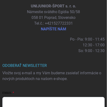
UNIJUNIOR-ŠPORT s. r. o.
Námestie svätého Egídia 50/58
058 01 Poprad, Slovensko
Tel.č.: +421527722331
NAPÍŠTE NÁM
Po - Pia: 9:00 - 11:45
12:30 - 17:00
So: 9:00 - 12:30
ODOBERAŤ NEWSLETTER
Vložte svoj e-mail a my Vám budeme zasielať informácie o
nových produktoch na našom e-shope.
EMAIL