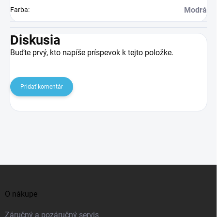
Modrá
Farba
:
Diskusia
Buďte prvý, kto napíše príspevok k tejto položke.
Pridať komentár
Z
á
O nákupe
p
ä
Záručný a pozáručný servis