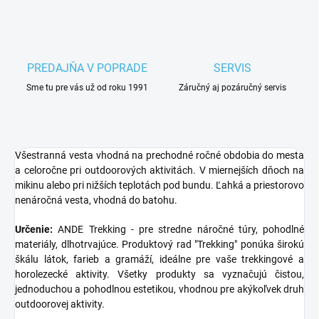
PREDAJŇA V POPRADE
SERVIS
Sme tu pre vás už od roku 1991
Záručný aj pozáručný servis
Všestranná vesta vhodná na prechodné ročné obdobia do mesta
a celoročne pri outdoorových aktivitách. V miernejších dňoch na
mikinu alebo pri nižších teplotách pod bundu. Ľahká a priestorovo
nenáročná vesta, vhodná do batohu.
Určenie:
ANDE Trekking - pre stredne náročné túry, pohodlné
materiály, dlhotrvajúce. Produktový rad "Trekking" ponúka širokú
škálu látok, farieb a gramáží, ideálne pre vaše trekkingové a
horolezecké aktivity. Všetky produkty sa vyznačujú čistou,
jednoduchou a pohodlnou estetikou, vhodnou pre akýkoľvek druh
outdoorovej aktivity.