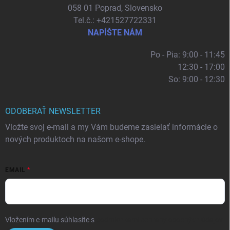
058 01 Poprad, Slovensko
Tel.č.: +421527722331
NAPÍŠTE NÁM
Po - Pia: 9:00 - 11:45
12:30 - 17:00
So: 9:00 - 12:30
ODOBERAŤ NEWSLETTER
Vložte svoj e-mail a my Vám budeme zasielať informácie o
nových produktoch na našom e-shope.
EMAIL
Vložením e-mailu súhlasíte s
podmienkami ochrany osobných údajov