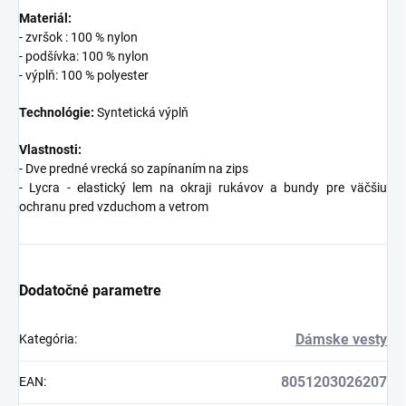
Materiál:
- zvršok : 100 % nylon
- podšívka: 100 % nylon
- výplň: 100 % polyester
Technológie:
Syntetická výplň
Vlastnosti:
- Dve predné vrecká so zapínaním na zips
- Lycra - elastický lem na okraji rukávov a bundy pre väčšiu
ochranu pred vzduchom a vetrom
Dodatočné parametre
Dámske vesty
Kategória
:
8051203026207
EAN
: