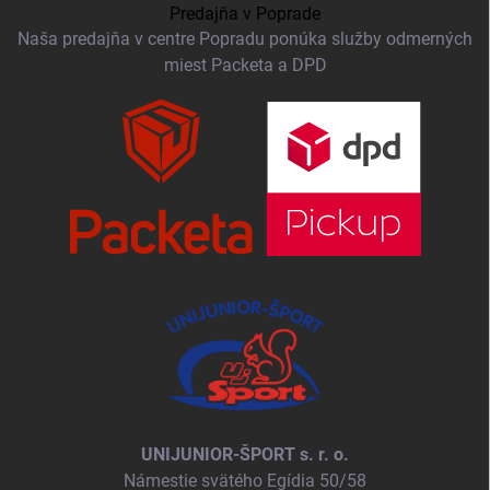
Predajňa v Poprade
Naša predajňa v centre Popradu ponúka služby odmerných
miest Packeta a DPD
UNIJUNIOR-ŠPORT s. r. o.
Námestie svätého Egídia 50/58