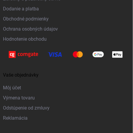
t
Dodanie a platba
i
Obchodné podmienky
e
Ochrana osobných údajov
Hodnotenie obchodu
Vaše objednávky
Môj účet
Výmena tovaru
Odstúpenie od zmluvy
Reklamácia