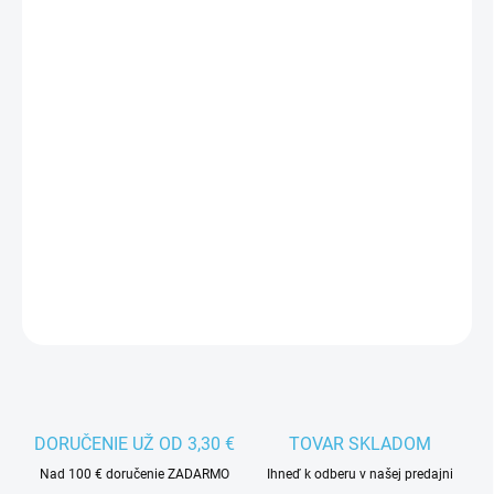
Jednotková
ZVOĽTE VARIANT
cena:
VEĽKOSŤ
MÔŽEME DORUČIŤ DO:
ZVOĽTE VARIANT
−
+
Pridať do košíka
Dámska športová vesta ANDE.
DETAILNÉ INFORMÁCIE
DORUČENIE UŽ OD 3,30 €
TOVAR SKLADOM
Nad 100 € doručenie ZADARMO
Ihneď k odberu v našej predajni