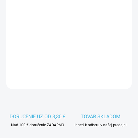
Jednotková
ZVOĽTE VARIANT
cena:
VEĽKOSŤ
−
+
Pridať do košíka
Pánske funkčné tričko s krátkym rukávom Regatta.
DETAILNÉ INFORMÁCIE
DORUČENIE UŽ OD 3,30 €
TOVAR SKLADOM
Nad 100 € doručenie ZADARMO
Ihneď k odberu v našej predajni