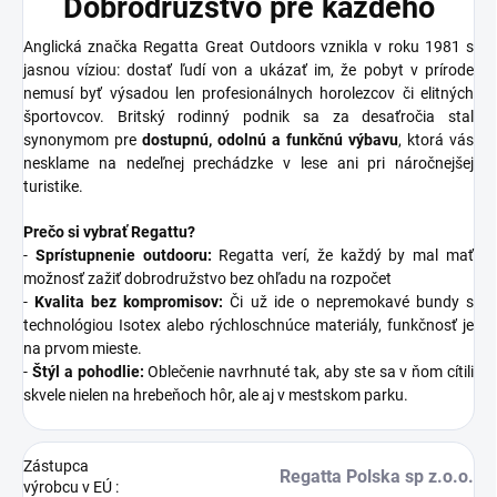
Dobrodružstvo pre každého
Anglická značka Regatta Great Outdoors vznikla v roku 1981 s
jasnou víziou: dostať ľudí von a ukázať im, že pobyt v prírode
nemusí byť výsadou len profesionálnych horolezcov či elitných
športovcov. Britský rodinný podnik sa za desaťročia stal
synonymom pre
dostupnú, odolnú a funkčnú výbavu
, ktorá vás
nesklame na nedeľnej prechádzke v lese ani pri náročnejšej
turistike.
Prečo si vybrať Regattu?
-
Sprístupnenie outdooru:
Regatta verí, že každý by mal mať
možnosť zažiť dobrodružstvo bez ohľadu na rozpočet
-
Kvalita bez kompromisov:
Či už ide o nepremokavé bundy s
technológiou Isotex alebo rýchloschnúce materiály, funkčnosť je
na prvom mieste.
-
Štýl a pohodlie:
Oblečenie navrhnuté tak, aby ste sa v ňom cítili
skvele nielen na hrebeňoch hôr, ale aj v mestskom parku.
Zástupca
Regatta Polska sp z.o.o.
výrobcu v EÚ
: