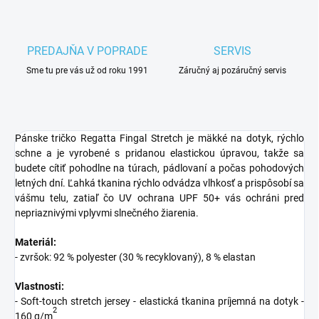
PREDAJŇA V POPRADE
SERVIS
Sme tu pre vás už od roku 1991
Záručný aj pozáručný servis
Pánske tričko Regatta Fingal Stretch je mäkké na dotyk, rýchlo
schne a je vyrobené s pridanou elastickou úpravou, takže sa
budete cítiť pohodlne na túrach, pádlovaní a počas pohodových
letných dní. Ľahká tkanina rýchlo odvádza vlhkosť a prispôsobí sa
vášmu telu, zatiaľ čo UV ochrana UPF 50+ vás ochráni pred
nepriaznivými vplyvmi slnečného žiarenia.
Materiál:
- zvršok: 92 % polyester (30 % recyklovaný), 8 % elastan
Vlastnosti:
- Soft-touch stretch jersey - elastická tkanina príjemná na dotyk -
2
160 g/m