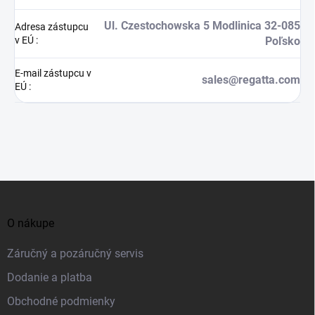
Ul. Czestochowska 5 Modlinica 32-085
Adresa zástupcu
v EÚ
:
Poľsko
E-mail zástupcu v
sales@regatta.com
EÚ
:
Z
á
O nákupe
p
ä
Záručný a pozáručný servis
t
Dodanie a platba
i
Obchodné podmienky
e