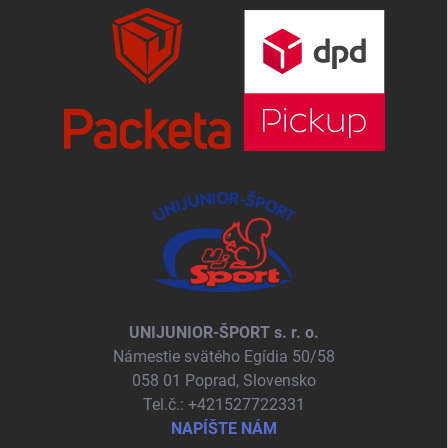
UNIJUNIOR-ŠPORT s. r. o.
Námestie svätého Egídia 50/58
058 01 Poprad, Slovensko
Tel.č.: +421527722331
NAPÍŠTE NÁM