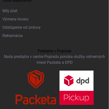
Vaše objednávky
Môj účet
Výmena tovaru
Odstúpenie od zmluvy
Reklamácia
Predajňa v Poprade
Naša predajňa v centre Popradu ponúka služby odmerných
miest Packeta a DPD