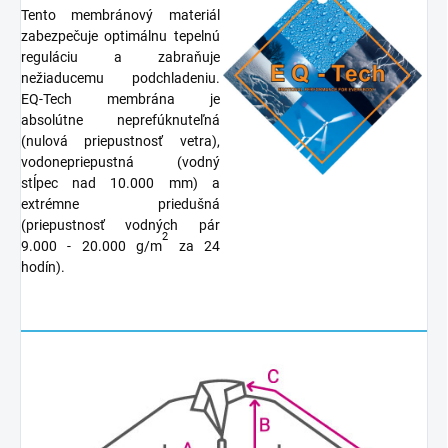
Tento membránový materiál
zabezpečuje optimálnu tepelnú
reguláciu a zabraňuje
nežiaducemu podchladeniu.
EQ-Tech membrána je
absolútne neprefúknuteľná
(nulová priepustnosť vetra),
vodonepriepustná (vodný
stĺpec nad 10.000 mm) a
extrémne priedušná
(priepustnosť vodných pár
2
9.000 - 20.000 g/m
za 24
hodín).