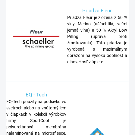
Priadza Fleur
Priadza Fleur je zložená z 50 %
vlny Merino (ušľachtilá, veľmi
jemná vlna) a 50 % Akryl Low
Pilling (úprava proti
žmolkovaniu). Táto priadza je
vyrobená s maximálnym
dôrazom na vysokú odolnosť a
dlhovekosť v úplete.
EQ - Tech
EQ-Tech použitý na podšívku vo
svetroch alebo na vnútorný lem
v čiapkach v kolekcii výrobkov
firmy SportCool je
polyuretánová membrána
nalaminovaná na microsfleece.