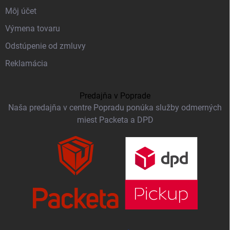
Môj účet
Výmena tovaru
Odstúpenie od zmluvy
Reklamácia
Predajňa v Poprade
Naša predajňa v centre Popradu ponúka služby odmerných
miest Packeta a DPD