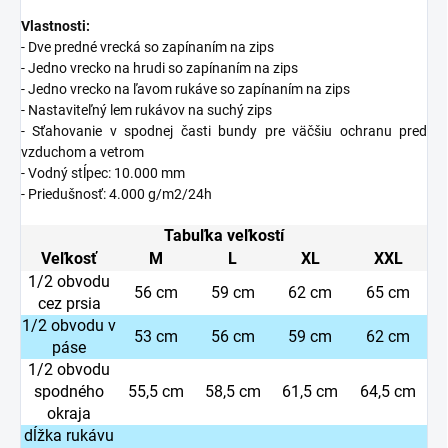
Vlastnosti:
- Dve predné vrecká so zapínaním na zips
- Jedno vrecko na hrudi so zapínaním na zips
- Jedno vrecko na ľavom rukáve so zapínaním na zips
- Nastaviteľný lem rukávov na suchý zips
- Sťahovanie v spodnej časti bundy pre väčšiu ochranu pred
vzduchom a vetrom
- Vodný stĺpec: 10.000 mm
- Priedušnosť: 4.000 g/m2/24h
Tabuľka veľkostí
Veľkosť
M
L
XL
XXL
1/2 obvodu
56 cm
59 cm
62 cm
65 cm
cez prsia
1/2 obvodu v
53 cm
56 cm
59 cm
62 cm
páse
1/2 obvodu
spodného
55,5 cm
58,5 cm
61,5 cm
64,5 cm
okraja
dĺžka rukávu