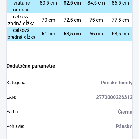
vrátane
80,5 cm
82,5 cm
84,5 cm
86,5 cm
ramena
celková
70 cm
72,5 cm
75 cm
77,5 cm
zadná dĺžka
celková
61 cm
63,5 cm
66 cm
68,5 cm
predná dĺžka
Dodatočné parametre
Pánske bundy
Kategória
:
2770000228312
EAN
:
Čierna
Farba
:
Pánske
Pohlavie
: