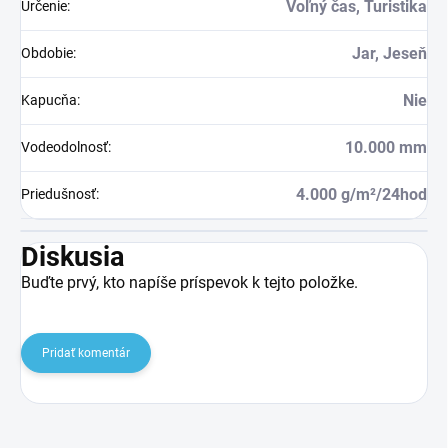
Voľný čas, Turistika
Určenie
:
Jar, Jeseň
Obdobie
:
Nie
Kapucňa
:
10.000 mm
Vodeodolnosť
:
4.000 g/m²/24hod
Priedušnosť
:
Diskusia
Buďte prvý, kto napíše príspevok k tejto položke.
Pridať komentár