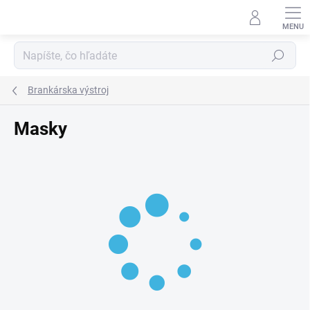
Prejsť
na
obsah
Hľadať
Brankárska výstroj
Masky