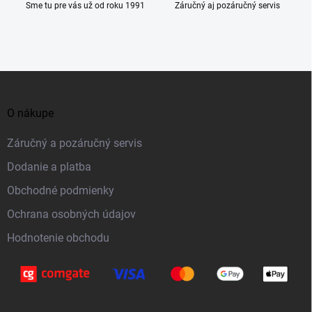
Sme tu pre vás už od roku 1991
Záručný aj pozáručný servis
Z
á
O nákupe
p
ä
Záručný a pozáručný servis
t
Dodanie a platba
i
Obchodné podmienky
e
Ochrana osobných údajov
Hodnotenie obchodu