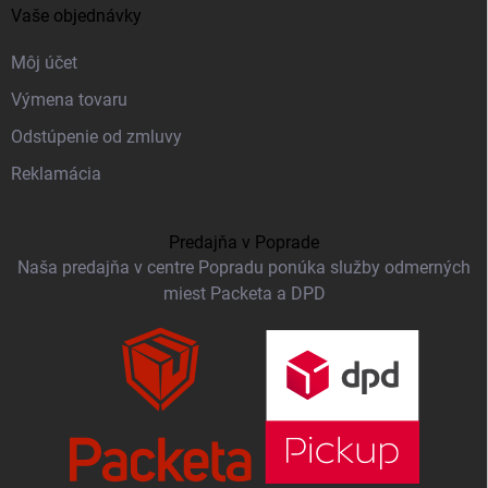
Vaše objednávky
Môj účet
Výmena tovaru
Odstúpenie od zmluvy
Reklamácia
Predajňa v Poprade
Naša predajňa v centre Popradu ponúka služby odmerných
miest Packeta a DPD