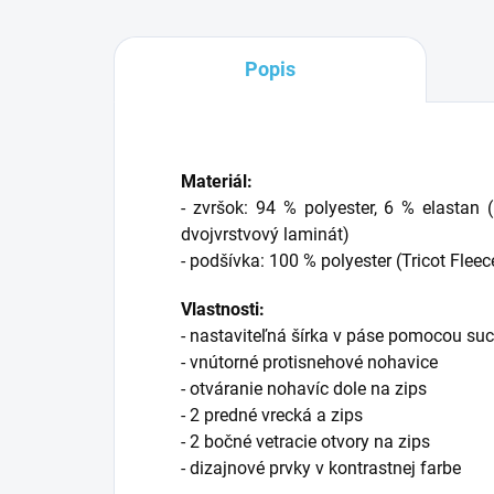
Popis
Materiál:
- zvršok: 94 % polyester, 6 % elast
dvojvrstvový laminát)
- podšívka: 100 % polyester (Tricot Fleec
Vlastnosti:
- nastaviteľná šírka v páse pomocou su
- vnútorné protisnehové nohavice
- otváranie nohavíc dole na zips
- 2 predné vrecká a zips
- 2 bočné vetracie otvory na zips
- dizajnové prvky v kontrastnej farbe