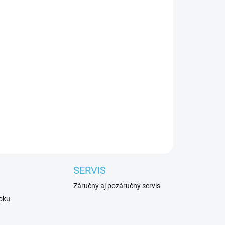
E VARIANT
Pridať do košíka
 nohavice RVC Skilack v čiernej farbe.
SERVIS
Záručný aj pozáručný servis
roku