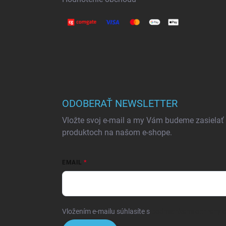
ODOBERAŤ NEWSLETTER
Vložte svoj e-mail a my Vám budeme zasielať
produktoch na našom e-shope.
EMAIL
Vložením e-mailu súhlasíte s
podmienkami ochrany 