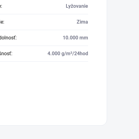
e
:
Lyžovanie
ie
:
Zima
dolnosť
:
10.000 mm
šnosť
:
4.000 g/m²/24hod