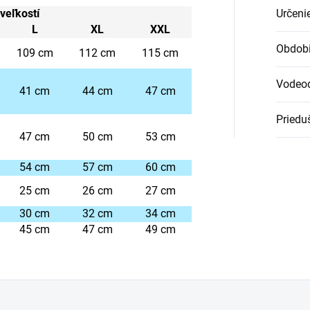
veľkostí
Určeni
L
XL
XXL
Obdob
109 cm
112 cm
115 cm
Vodeo
41 cm
44 cm
47 cm
Priedu
47 cm
50 cm
53 cm
54 cm
57 cm
60 cm
25 cm
26 cm
27 cm
30 cm
32 cm
34 cm
45 cm
47 cm
49 cm