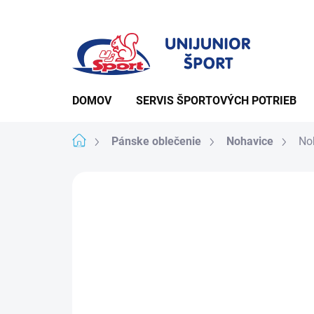
Prejsť
na
obsah
DOMOV
SERVIS ŠPORTOVÝCH POTRIEB
Domov
Pánske oblečenie
Nohavice
No
Podrobnosti hodno
Neohodnotené
ZĽAVA