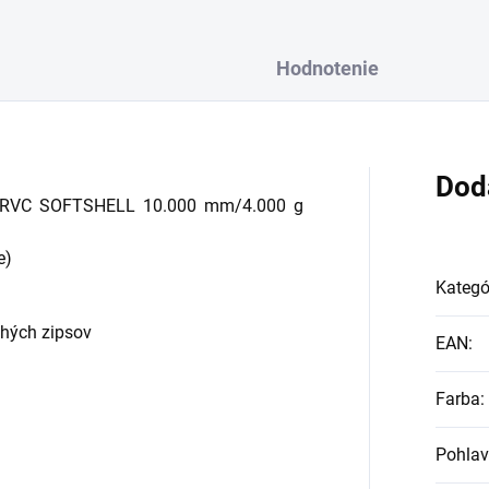
Hodnotenie
Dod
an (RVC SOFTSHELL 10.000 mm/4.000 g
e)
Kategó
chých zipsov
EAN
:
Farba
:
Pohlav