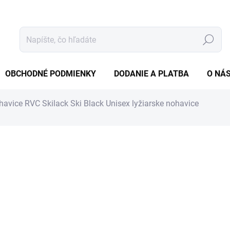
Hľadať
OBCHODNÉ PODMIENKY
DODANIE A PLATBA
O NÁ
havice RVC Skilack Ski Black
Unisex lyžiarske nohavice
tenia
ZNAČKA:
RVC
74,90 €
59,95 
48,74 € bez DPH
Jednotková
ZVOĽTE VARIANT
cena: