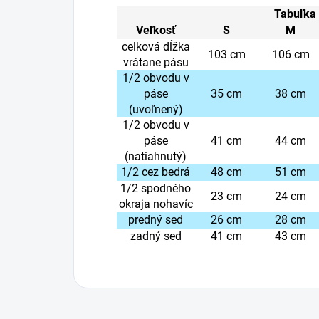
Tabuľka 
Veľkosť
S
M
celková dĺžka
103 cm
106 cm
vrátane pásu
1/2 obvodu v
páse
35 cm
38 cm
(uvoľnený)
1/2 obvodu v
páse
41 cm
44 cm
(natiahnutý)
1/2 cez bedrá
48 cm
51 cm
1/2 spodného
23 cm
24 cm
okraja nohavíc
predný sed
26 cm
28 cm
zadný sed
41 cm
43 cm