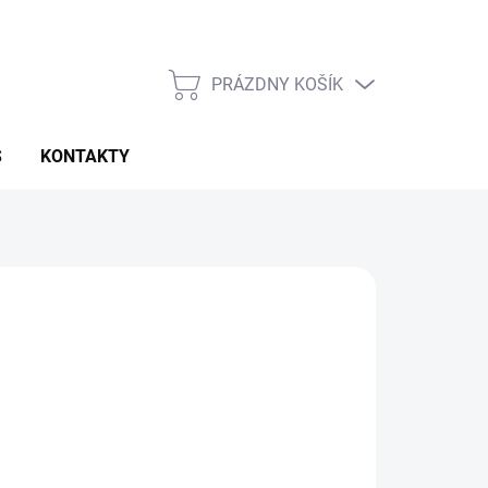
PRÁZDNY KOŠÍK
NÁKUPNÝ
KOŠÍK
S
KONTAKTY
€