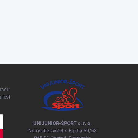
pradu
miest
UNIJUNIOR-ŠPORT s. r. o.
Námestie svätého Egídia 50/58