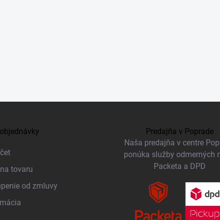
objednávky
Predajňa v Poprade
Naša predajňa v centre Po
čet
ponúka služby odmerných 
Packeta a DPD
na tovaru
penie od zmluvy
amácia