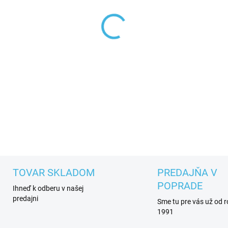
VEĽKOSŤ
MÔŽEME DORUČIŤ DO:
ZVOĽT
−
+
Unsiex lyžiarske softshellové
DETAILNÉ INFORMÁCIE
TOVAR SKLADOM
PREDAJŇA V
POPRADE
Ihneď k odberu v našej
predajni
Sme tu pre vás už od 
1991