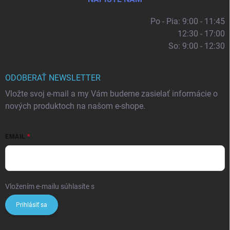
Po - Pia: 9:00 - 11:45
12:30 - 17:00
So: 9:00 - 12:30
ODOBERAŤ NEWSLETTER
Vložte svoj e-mail a my Vám budeme zasielať informácie o
nových produktoch na našom e-shope.
EMAIL
Vložením e-mailu súhlasíte s
podmienkami ochrany osobných údajov
Prihlásiť sa