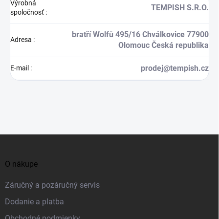
Výrobná
TEMPISH S.R.O.
spoločnosť
:
bratří Wolfů 495/16 Chválkovice 77900
Adresa
:
Olomouc Česká republika
prodej@tempish.cz
E-mail
:
Z
á
O nákupe
p
ä
Záručný a pozáručný servis
t
Dodanie a platba
i
Obchodné podmienky