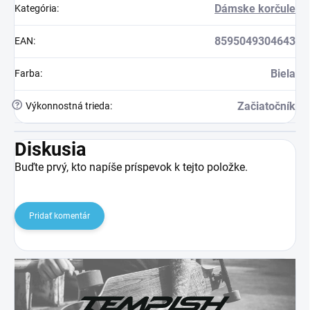
Dámske korčule
Kategória
:
8595049304643
EAN
:
Biela
Farba
:
?
Začiatočník
Výkonnostná trieda
:
Diskusia
Buďte prvý, kto napíše príspevok k tejto položke.
Pridať komentár