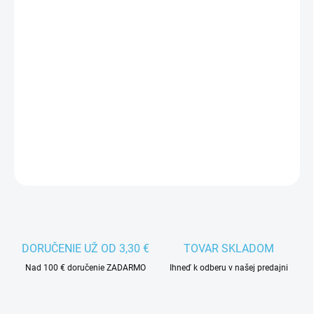
MÔŽEME DORUČIŤ DO:
11.8.2026
−
+
Pridať do košíka
Dámske ľadové korčule Tempish Olympia sú vhodné na rekreačné
korčuľovanie.
DETAILNÉ INFORMÁCIE
DORUČENIE UŽ OD 3,30 €
TOVAR SKLADOM
Nad 100 € doručenie ZADARMO
Ihneď k odberu v našej predajni