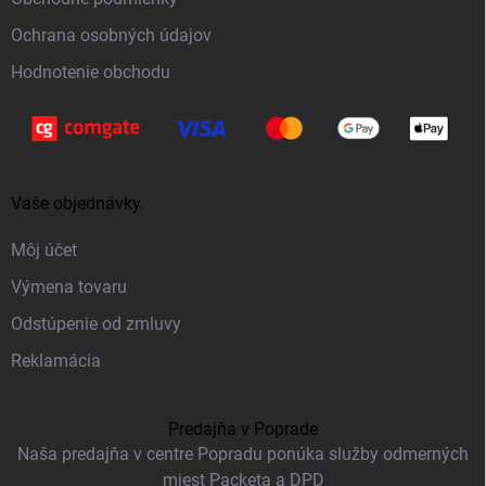
e
Ochrana osobných údajov
Hodnotenie obchodu
Vaše objednávky
Môj účet
Výmena tovaru
Odstúpenie od zmluvy
Reklamácia
Predajňa v Poprade
Naša predajňa v centre Popradu ponúka služby odmerných
miest Packeta a DPD