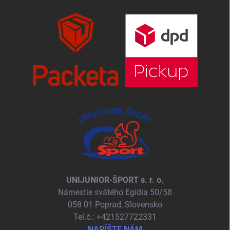
UNIJUNIOR-ŠPORT s. r. o.
Námestie svätého Egídia 50/58
058 01 Poprad, Slovensko
Tel.č.: +421527722331
NAPÍŠTE NÁM