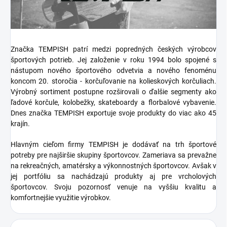
Značka TEMPISH patrí medzi popredných českých výrobcov
športových potrieb. Jej založenie v roku 1994 bolo spojené s
nástupom nového športového odvetvia a nového fenoménu
koncom 20. storočia - korčuľovanie na kolieskových korčuliach.
Výrobný sortiment postupne rozširovali o ďalšie segmenty ako
ľadové korčule, kolobežky, skateboardy a florbalové vybavenie.
Dnes značka TEMPISH exportuje svoje produkty do viac ako 45
krajín.
Hlavným cieľom firmy TEMPISH je dodávať na trh športové
potreby pre najširšie skupiny športovcov. Zameriava sa prevažne
na rekreačných, amatérsky a výkonnostných športovcov. Avšak v
jej portfóliu sa nachádzajú produkty aj pre vrcholových
športovcov. Svoju pozornosť venuje na vyššiu kvalitu a
komfortnejšie využitie výrobkov.