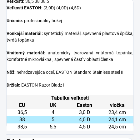
Veľkosti:
36,5 38 38,5
Veľkosti EASTON:
(3,0D) (4,0D) (4,5D)
Určenie:
profesionálny hokej
Vonkajší materiál:
syntetický materiál, spevnená plastová špička,
tvrdá topánka
Vnútorný materiál:
anatomicky tvarovaná vnútorná topánka,
komfortné mikrovlákna , spevnená časť v oblasti členka
Nôž:
nehrdzavejúca oceľ, EASTON Standard Stainless steel II
Držiak:
EASTON Razor Bladz II
Tabuľka veľkostí
EU
UK
Easton
vložka
36,5
4
3,0 D
23,4 cm
38
5
4,0 D
24,1 cm
38,5
5,5
4,5 D
24,5 cm