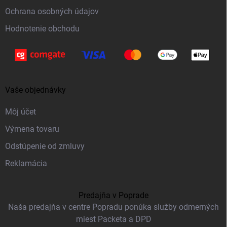
e
Ochrana osobných údajov
Hodnotenie obchodu
Vaše objednávky
Môj účet
Výmena tovaru
Odstúpenie od zmluvy
Reklamácia
Predajňa v Poprade
Naša predajňa v centre Popradu ponúka služby odmerných
miest Packeta a DPD