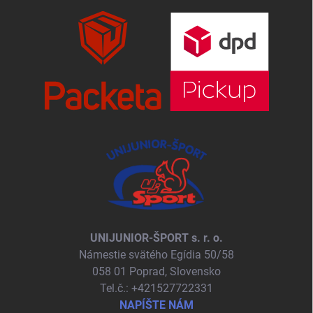
UNIJUNIOR-ŠPORT s. r. o.
Námestie svätého Egídia 50/58
058 01 Poprad, Slovensko
Tel.č.: +421527722331
NAPÍŠTE NÁM