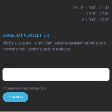
Po - Pia: 9:00 - 11:45
12:30 - 17:00
So: 9:00 - 12:30
ODOBERAŤ NEWSLETTER
Vložte svoj e-mail a my Vám budeme zasielať informácie o
nových produktoch na našom e-shope.
EMAIL
Vložením e-mailu súhlasíte s
podmienkami ochrany osobných údajov
Prihlásiť sa