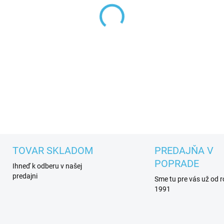
MÔŽEME DORUČIŤ DO:
ZVOĽT
−
+
DETAILNÉ INFORMÁCIE
TOVAR SKLADOM
PREDAJŇA V
POPRADE
Ihneď k odberu v našej
predajni
Sme tu pre vás už od 
1991