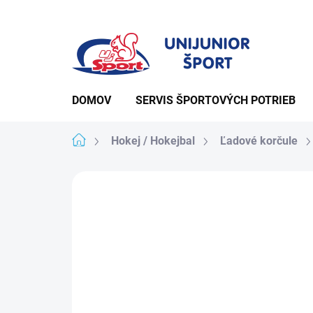
Prejsť
na
obsah
DOMOV
SERVIS ŠPORTOVÝCH POTRIEB
Domov
Hokej / Hokejbal
Ľadové korčule
Podrobnosti hodno
Neohodnotené