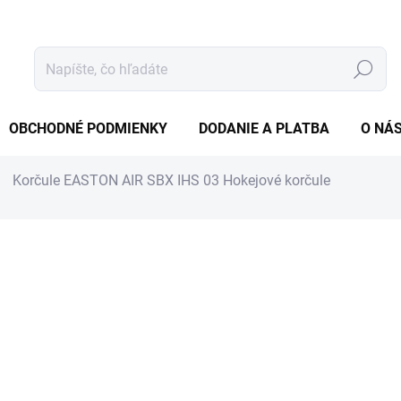
Hľadať
OBCHODNÉ PODMIENKY
DODANIE A PLATBA
O NÁ
Korčule EASTON AIR SBX IHS 03
Hokejové korčule
tenia
119,90 €
97,48 € bez DPH
Jednotková
ZVOĽTE VARIANT
cena:
VEĽKOSŤ EU