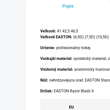
Popis
Veľkosti:
41 42,5 46,5
Veľkosti EASTON:
(6,5D) (7,5D) (10,5D)
Určenie:
profesionálny hokej
Vonkajší materiál:
syntetický materiál, 
Vnútorný materiál:
anatomicky tvarovan
Nôž:
nehrdzavejúca oceľ, EASTON Standa
Držiak:
EASTON Razor Bladz II
EU