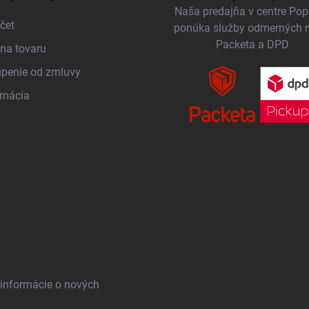
Naša predajňa v centre Po
čet
ponúka služby odmerných 
Packeta a DPD
na tovaru
penie od zmluvy
amácia
 informácie o nových