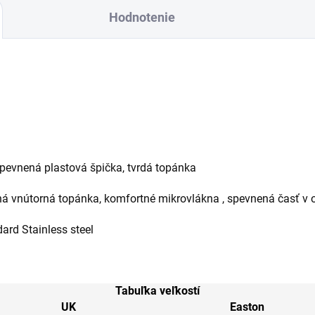
Hodnotenie
spevnená plastová špička, tvrdá topánka
á vnútorná topánka, komfortné mikrovlákna , spevnená časť v o
rd Stainless steel
Tabuľka veľkostí
UK
Easton