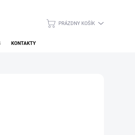
PRÁZDNY KOŠÍK
NÁKUPNÝ
KOŠÍK
S
KONTAKTY