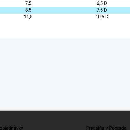
7,5
6,5 D
8,5
7,5 D
11,5
10,5 D
objednávky
Predajňa v Poprade