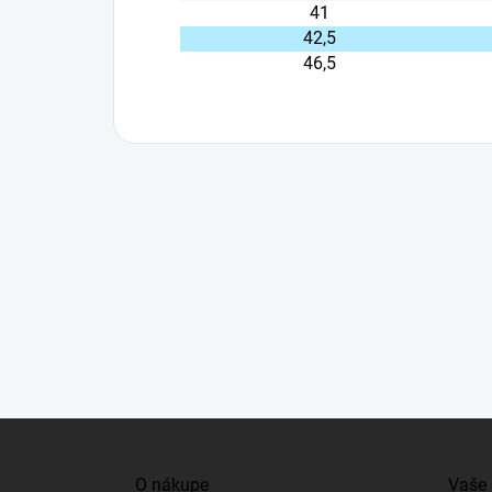
41
42,5
46,5
Z
á
O nákupe
Vaše 