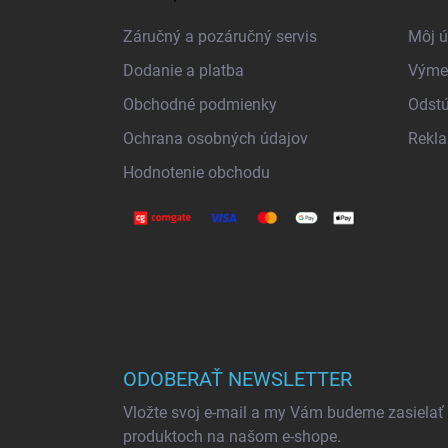
p
ä
Záručný a pozáručný servis
Môj ú
t
Dodanie a platba
Výme
i
Obchodné podmienky
Odstú
e
Ochrana osobných údajov
Rekl
Hodnotenie obchodu
ODOBERAŤ NEWSLETTER
Vložte svoj e-mail a my Vám budeme zasielať
produktoch na našom e-shope.