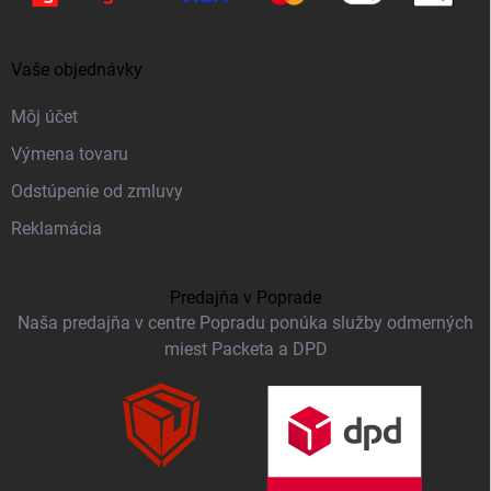
Vaše objednávky
Môj účet
Výmena tovaru
Odstúpenie od zmluvy
Reklamácia
Predajňa v Poprade
Naša predajňa v centre Popradu ponúka služby odmerných
miest Packeta a DPD