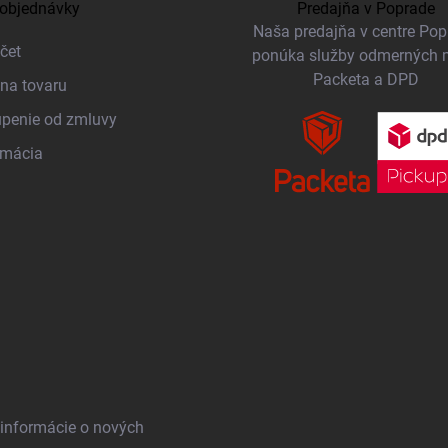
objednávky
Predajňa v Poprade
Naša predajňa v centre Po
čet
ponúka služby odmerných 
Packeta a DPD
na tovaru
penie od zmluvy
amácia
 informácie o nových