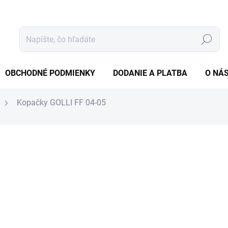
Hľadať
OBCHODNÉ PODMIENKY
DODANIE A PLATBA
O NÁ
Kopačky GOLLI FF 04-05
tenia
19,90 €
16,18 € bez DPH
Jednotková
ZVOĽTE VARIANT
cena:
VEĽKOSŤ EU