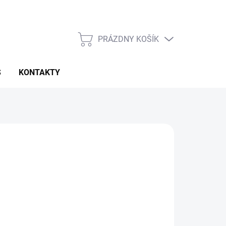
PRÁZDNY KOŠÍK
NÁKUPNÝ
KOŠÍK
S
KONTAKTY