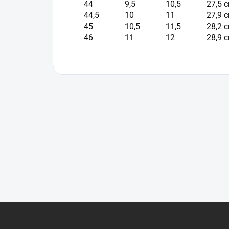
44
9,5
10,5
27,5 
44,5
10
11
27,9 
45
10,5
11,5
28,2 
46
11
12
28,9 
Z
á