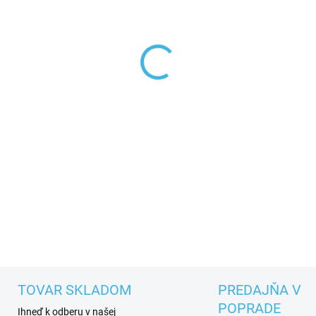
MÔŽEME DORUČIŤ DO:
ZVOĽT
−
+
DETAILNÉ INFORMÁCIE
TOVAR SKLADOM
PREDAJŇA V
POPRADE
Ihneď k odberu v našej