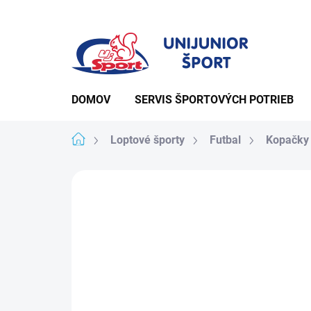
Prejsť
na
obsah
DOMOV
SERVIS ŠPORTOVÝCH POTRIEB
Domov
Loptové športy
Futbal
Kopačky
Podrobnosti hodno
Neohodnotené