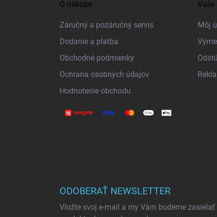
O nákupe
Vaše 
p
ä
Záručný a pozáručný servis
Môj ú
t
Dodanie a platba
Výme
i
Obchodné podmienky
Odstú
e
Ochrana osobných údajov
Rekl
Hodnotenie obchodu
ODOBERAŤ NEWSLETTER
Vložte svoj e-mail a my Vám budeme zasielať