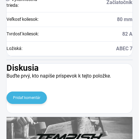
Začiatočník
trieda
:
80 mm
Veľkosť koliesok
:
82 A
Tvrdosť koliesok
:
ABEC 7
Ložiská
:
Diskusia
Buďte prvý, kto napíše príspevok k tejto položke.
Pridať komentár