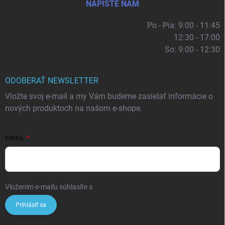
NAPÍŠTE NÁM
Po - Pia: 9:00 - 11:45
12:30 - 17:00
So: 9:00 - 12:30
ODOBERAŤ NEWSLETTER
Vložte svoj e-mail a my Vám budeme zasielať informácie o
nových produktoch na našom e-shope.
EMAIL
Vložením e-mailu súhlasíte s
podmienkami ochrany osobných údajov
Prihlásiť sa