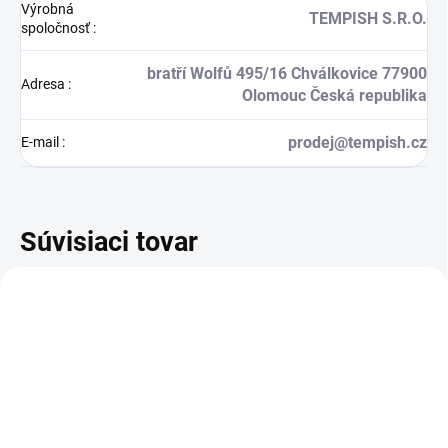
Výrobná
TEMPISH S.R.O.
spoločnosť
:
bratří Wolfů 495/16 Chválkovice 77900
Adresa
:
Olomouc Česká republika
prodej@tempish.cz
E-mail
:
Súvisiaci tovar