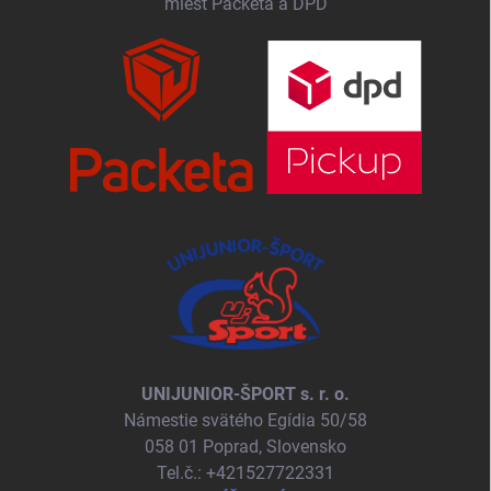
miest Packeta a DPD
UNIJUNIOR-ŠPORT s. r. o.
Námestie svätého Egídia 50/58
058 01 Poprad, Slovensko
Tel.č.: +421527722331