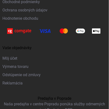
Obchodné podmienky
e
Ochrana osobných údajov
Hodnotenie obchodu
Vaše objednávky
Môj účet
Výmena tovaru
Odstúpenie od zmluvy
Reklamácia
Predajňa v Poprade
Naša predajňa v centre Popradu ponúka služby odmerných