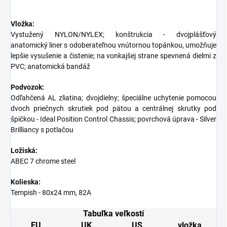
Vložka:
Vystužený NYLON/NYLEX; konštrukcia - dvojplášťový
anatomický liner s odoberateľnou vnútornou topánkou, umožňuje
lepšie vysušenie a čistenie; na vonkajšej strane spevnená dielmi z
PVC; anatomická bandáž
Podvozok:
Odľahčená AL zliatina; dvojdielny; špeciálne uchytenie pomocou
dvoch priečnych skrutiek pod pätou a centrálnej skrutky pod
špičkou - Ideal Position Control Chassis; povrchová úprava - Silver
Brilliancy s potlačou
Ložiská:
ABEC 7 chrome steel
Kolieska:
Tempish - 80x24 mm, 82A
Tabuľka veľkostí
EU
UK
US
vložka