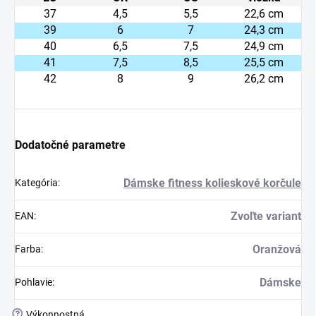
37
4,5
5,5
22,6 cm
39
6
7
24,3 cm
40
6,5
7,5
24,9 cm
41
7,5
8,5
25,5 cm
42
8
9
26,2 cm
Dodatočné parametre
Dámske fitness kolieskové korčule
Kategória
:
Zvoľte variant
EAN
:
Oranžová
Farba
:
Dámske
Pohlavie
:
?
Výkonnostná