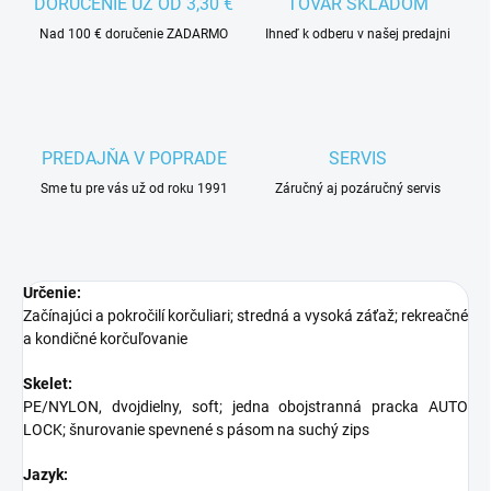
DORUČENIE UŽ OD 3,30 €
TOVAR SKLADOM
Nad 100 € doručenie ZADARMO
Ihneď k odberu v našej predajni
PREDAJŇA V POPRADE
SERVIS
Sme tu pre vás už od roku 1991
Záručný aj pozáručný servis
Určenie:
Začínajúci a pokročilí korčuliari; stredná a vysoká záťaž; rekreačné
a kondičné korčuľovanie
Skelet:
PE/NYLON, dvojdielny, soft; jedna obojstranná pracka AUTO
LOCK; šnurovanie spevnené s pásom na suchý zips
Jazyk: