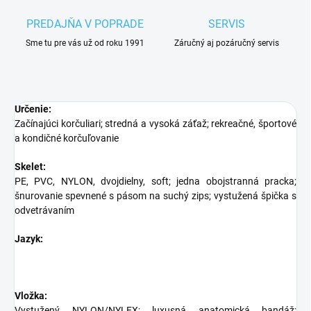
PREDAJŇA V POPRADE
SERVIS
Sme tu pre vás už od roku 1991
Záručný aj pozáručný servis
Určenie:
Začínajúci korčuliari; stredná a vysoká záťaž; rekreačné, športové
a kondičné korčuľovanie
Skelet:
PE, PVC, NYLON, dvojdielny, soft; jedna obojstranná pracka;
šnurovanie spevnené s pásom na suchý zips; vystužená špička s
odvetrávaním
Jazyk:
Vložka:
Vystužený NYLON/NYLEX; luxusná anatomická bandáž;