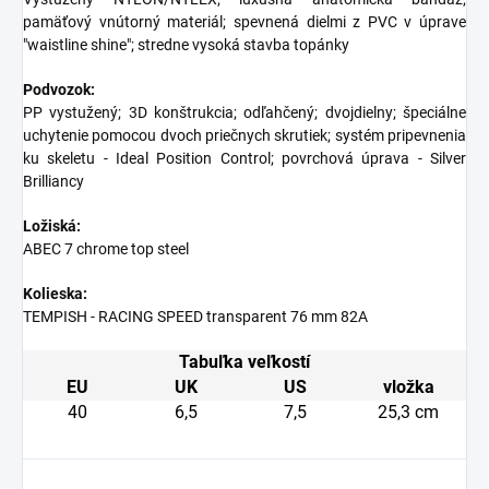
pamäťový vnútorný materiál; spevnená dielmi z PVC v úprave
"waistline shine"; stredne vysoká stavba topánky
Podvozok:
PP vystužený; 3D konštrukcia; odľahčený; dvojdielny; špeciálne
uchytenie pomocou dvoch priečnych skrutiek; systém pripevnenia
ku skeletu - Ideal Position Control; povrchová úprava - Silver
Brilliancy
Ložiská:
ABEC 7 chrome top steel
Kolieska:
TEMPISH - RACING SPEED transparent 76 mm 82A
Tabuľka veľkostí
EU
UK
US
vložka
40
6,5
7,5
25,3 cm