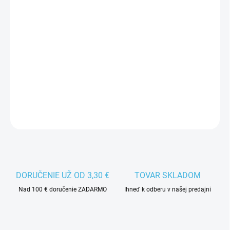
MÔŽEME DORUČIŤ DO:
12.8.2026
−
+
Pridať do košíka
Unisex kolieskové korčule Tempish Temper sú vhodné pre
začínajúcich korčuliarov.
DETAILNÉ INFORMÁCIE
DORUČENIE UŽ OD 3,30 €
TOVAR SKLADOM
Nad 100 € doručenie ZADARMO
Ihneď k odberu v našej predajni