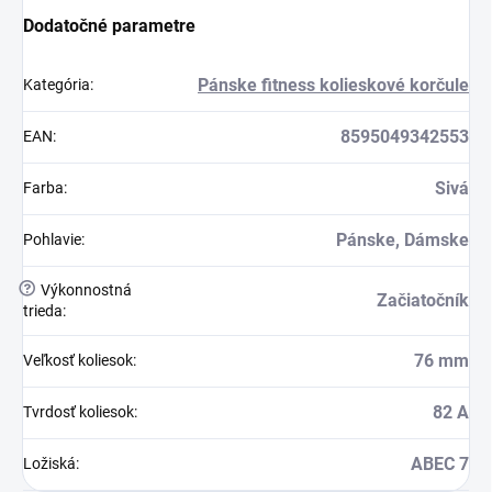
Dodatočné parametre
Pánske fitness kolieskové korčule
Kategória
:
8595049342553
EAN
:
Sivá
Farba
:
Pánske, Dámske
Pohlavie
:
?
Výkonnostná
Začiatočník
trieda
:
76 mm
Veľkosť koliesok
:
82 A
Tvrdosť koliesok
:
ABEC 7
Ložiská
: