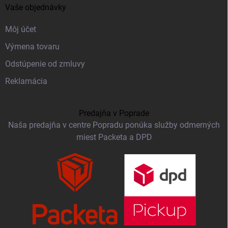
Vaše objednávky
Môj účet
Výmena tovaru
Odstúpenie od zmluvy
Reklamácia
Predajňa v Poprade
Naša predajňa v centre Popradu ponúka služby odmerných
miest Packeta a DPD