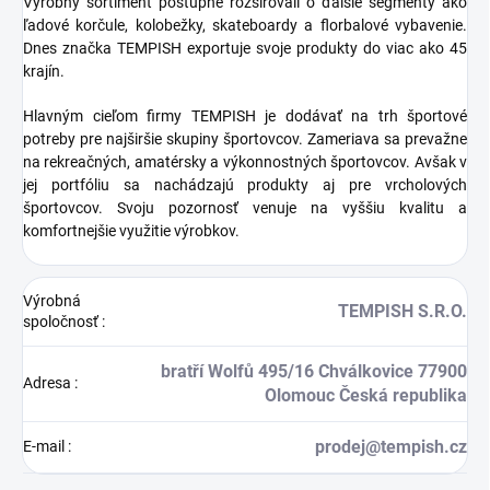
Výrobný sortiment postupne rozširovali o ďalšie segmenty ako
ľadové korčule, kolobežky, skateboardy a florbalové vybavenie.
Dnes značka TEMPISH exportuje svoje produkty do viac ako 45
krajín.
Hlavným cieľom firmy TEMPISH je dodávať na trh športové
potreby pre najširšie skupiny športovcov. Zameriava sa prevažne
na rekreačných, amatérsky a výkonnostných športovcov. Avšak v
jej portfóliu sa nachádzajú produkty aj pre vrcholových
športovcov. Svoju pozornosť venuje na vyššiu kvalitu a
komfortnejšie využitie výrobkov.
Výrobná
TEMPISH S.R.O.
spoločnosť
:
bratří Wolfů 495/16 Chválkovice 77900
Adresa
:
Olomouc Česká republika
prodej@tempish.cz
E-mail
: