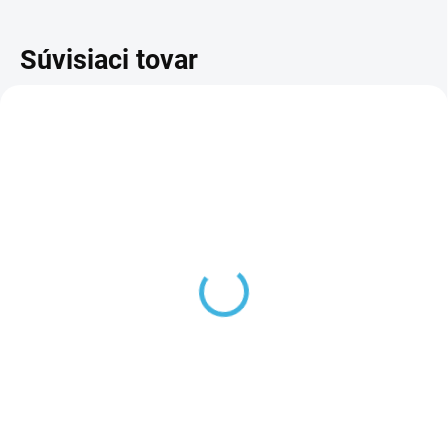
Súvisiaci tovar
Brzda Tempish Temper
sivá - komplet
7 €
Do košíka