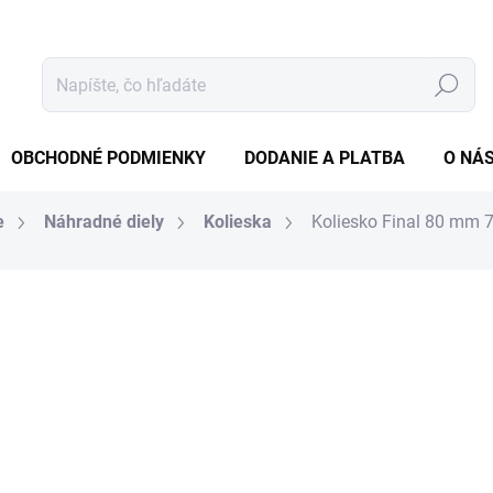
Hľadať
OBCHODNÉ PODMIENKY
DODANIE A PLATBA
O NÁ
e
Náhradné diely
Kolieska
Koliesko Final 80 mm 7
tenia
3,50 €
2,85 € bez DPH
Jednotková
SKLADOM
(4 KS)
cena:
MÔŽEME DORUČIŤ DO:
11.8.2