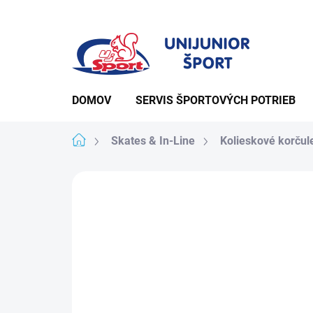
Prejsť
na
obsah
DOMOV
SERVIS ŠPORTOVÝCH POTRIEB
Domov
Skates & In-Line
Kolieskové korčul
Podrobnosti hodno
Neohodnotené