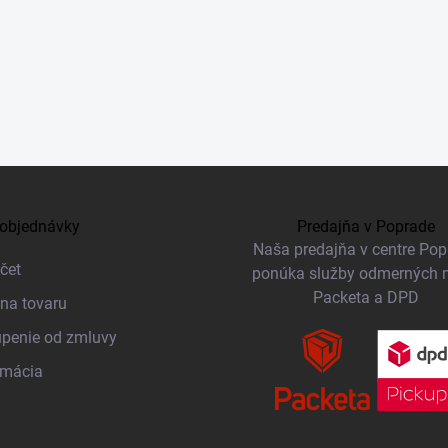
objednávky
Predajňa v Poprade
Naša predajňa v centre Po
čet
ponúka služby odmerných 
Packeta a DPD
na tovaru
penie od zmluvy
amácia