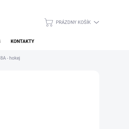
PRÁZDNY KOŠÍK
NÁKUPNÝ
KOŠÍK
S
KONTAKTY
8A - hokej
026