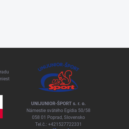
pradu
miest
UNIJUNIOR-ŠPORT s. r. o.
Námestie svätého Egídia 50/58
058 01 Poprad, Slovensko
Tel.č.: +421527722331