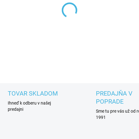
−
+
DETAILNÉ INFORMÁCIE
TOVAR SKLADOM
PREDAJŇA V
POPRADE
Ihneď k odberu v našej
predajni
Sme tu pre vás už od 
1991