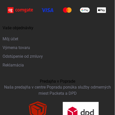
Vaše objednávky
Môj účet
Výmena tovaru
Odstúpenie od zmluvy
Reklamácia
Predajňa v Poprade
Naša predajňa v centre Popradu ponúka služby odmerných
miest Packeta a DPD