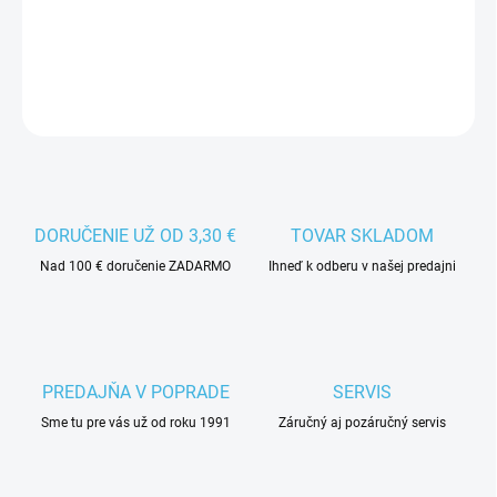
Hokejbalová loptička BAUER vhodná do chladného počasia.
DETAILNÉ INFORMÁCIE
DORUČENIE UŽ OD 3,30 €
TOVAR SKLADOM
Nad 100 € doručenie ZADARMO
Ihneď k odberu v našej predajni
PREDAJŇA V POPRADE
SERVIS
Sme tu pre vás už od roku 1991
Záručný aj pozáručný servis