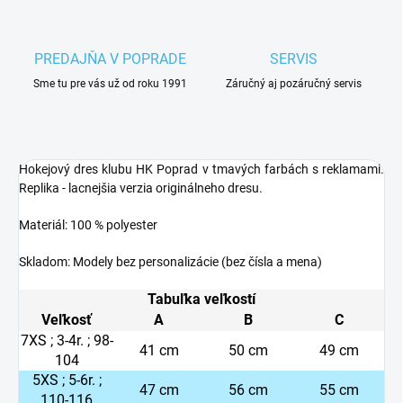
PREDAJŇA V POPRADE
SERVIS
Sme tu pre vás už od roku 1991
Záručný aj pozáručný servis
Hokejový dres klubu HK Poprad v tmavých farbách s reklamami.
Replika - lacnejšia verzia originálneho dresu.
Materiál: 100 % polyester
Skladom: Modely bez personalizácie (bez čísla a mena)
Tabuľka veľkostí
Veľkosť
A
B
C
7XS ; 3-4r. ; 98-
41 cm
50 cm
49 cm
104
5XS ; 5-6r. ;
47 cm
56 cm
55 cm
110-116