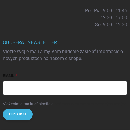
Po - Pia: 9:00 - 11:45
12:30 - 17:00
So: 9:00 - 12:30
ODOBERAŤ NEWSLETTER
Vložte svoj e-mail a my Vám budeme zasielať informácie o
nových produktoch na našom e-shope.
EMAIL
Vložením e-mailu súhlasíte s
podmienkami ochrany osobných údajov
Prihlásiť sa