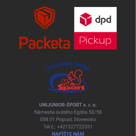
UNIJUNIOR-ŠPORT s. r. o.
Námestie svätého Egídia 50/58
058 01 Poprad, Slovensko
Tel.č.: +421527722331
NAPÍŠTE NÁM