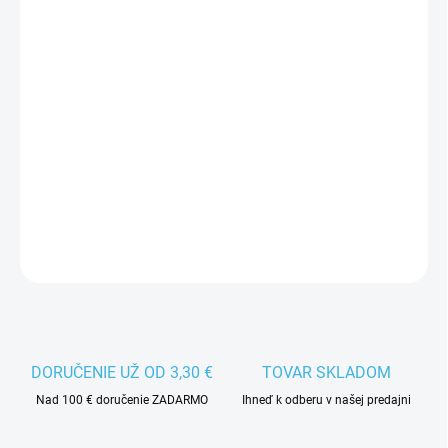
VEĽKOSŤ
MÔŽEME DORUČIŤ DO:
11.8.2026
−
+
Pridať do košíka
Hokejový dres klubu HK Poprad.
DETAILNÉ INFORMÁCIE
DORUČENIE UŽ OD 3,30 €
TOVAR SKLADOM
Nad 100 € doručenie ZADARMO
Ihneď k odberu v našej predajni