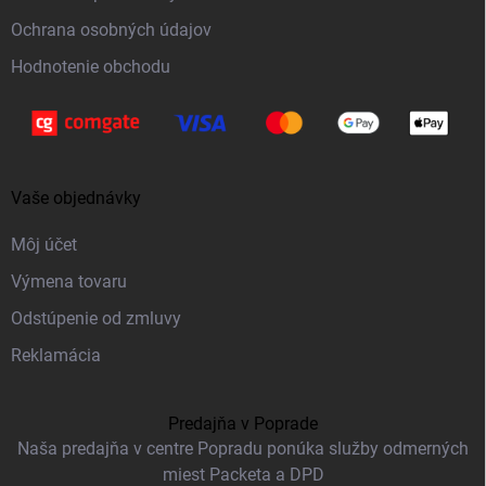
e
Ochrana osobných údajov
Hodnotenie obchodu
Vaše objednávky
Môj účet
Výmena tovaru
Odstúpenie od zmluvy
Reklamácia
Predajňa v Poprade
Naša predajňa v centre Popradu ponúka služby odmerných
miest Packeta a DPD