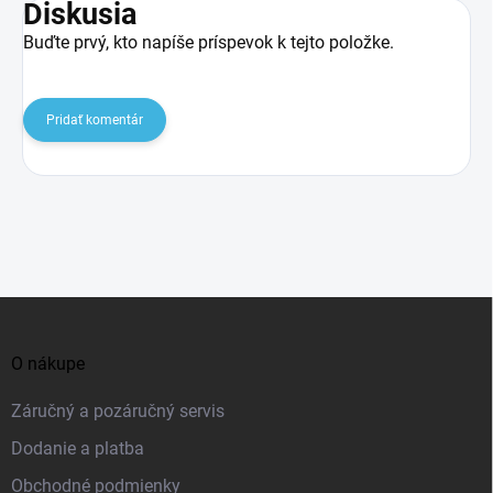
Diskusia
Buďte prvý, kto napíše príspevok k tejto položke.
Pridať komentár
Z
á
O nákupe
p
ä
Záručný a pozáručný servis
t
Dodanie a platba
i
Obchodné podmienky