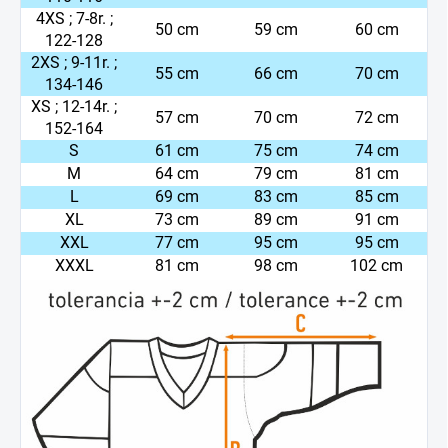
4XS ; 7-8r. ;
50 cm
59 cm
60 cm
122-128
2XS ; 9-11r. ;
55 cm
66 cm
70 cm
134-146
XS ; 12-14r. ;
57 cm
70 cm
72 cm
152-164
S
61 cm
75 cm
74 cm
M
64 cm
79 cm
81 cm
L
69 cm
83 cm
85 cm
XL
73 cm
89 cm
91 cm
XXL
77 cm
95 cm
95 cm
XXXL
81 cm
98 cm
102 cm