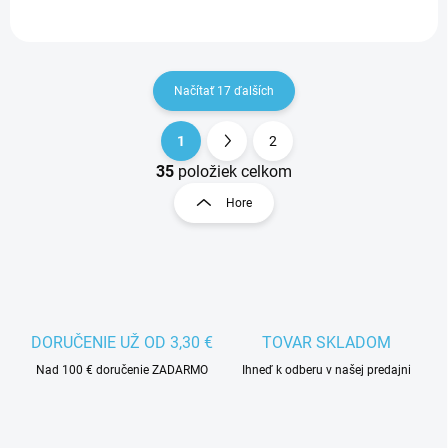
Načítať 17 ďalších
1
2
O
35
položiek celkom
v
l
Hore
á
d
a
c
i
DORUČENIE UŽ OD 3,30 €
TOVAR SKLADOM
e
Nad 100 € doručenie ZADARMO
Ihneď k odberu v našej predajni
p
r
v