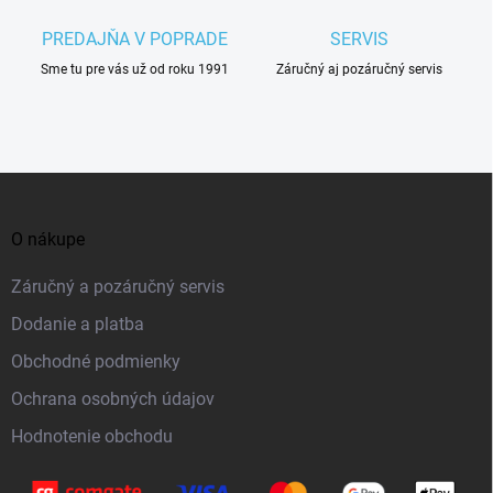
k
PREDAJŇA V POPRADE
SERVIS
y
v
Sme tu pre vás už od roku 1991
Záručný aj pozáručný servis
ý
p
i
Z
s
á
u
O nákupe
p
ä
Záručný a pozáručný servis
t
Dodanie a platba
i
Obchodné podmienky
e
Ochrana osobných údajov
Hodnotenie obchodu