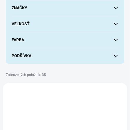
o
d
ZNAČKY
u
k
VEĽKOSŤ
t
o
v
FARBA
PODŠÍVKA
Zobrazených položiek:
35
V
ý
p
i
s
p