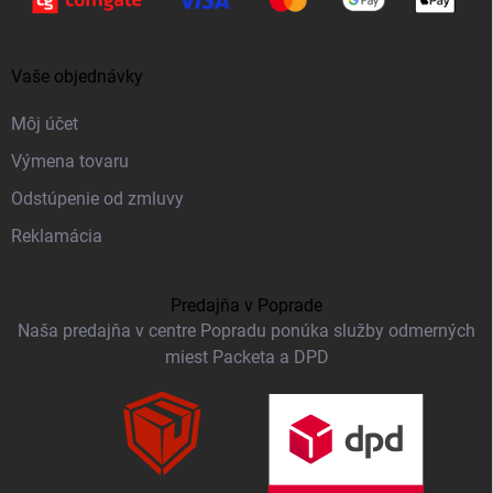
Vaše objednávky
Môj účet
Výmena tovaru
Odstúpenie od zmluvy
Reklamácia
Predajňa v Poprade
Naša predajňa v centre Popradu ponúka služby odmerných
miest Packeta a DPD