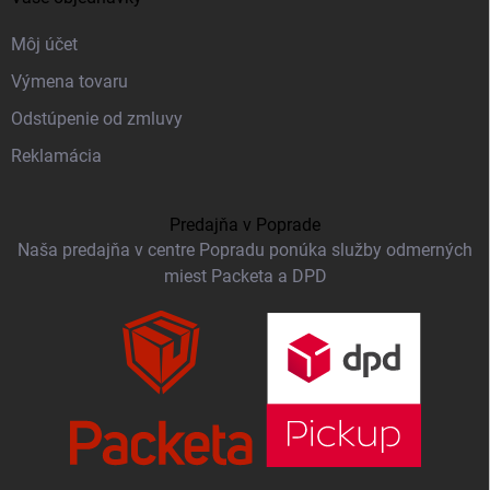
Môj účet
Výmena tovaru
Odstúpenie od zmluvy
Reklamácia
Predajňa v Poprade
Naša predajňa v centre Popradu ponúka služby odmerných
miest Packeta a DPD