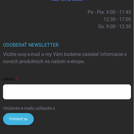
Po - Pia: 9:00 - 11:45
12:30 - 17:00
So: 9:00 - 12:30
ODOBERAŤ NEWSLETTER
Vložte svoj e-mail a my Vám budeme zasielať informácie o
nových produktoch na našom e-shope.
EMAIL
Vložením e-mailu súhlasíte s
podmienkami ochrany osobných údajov
Prihlásiť sa