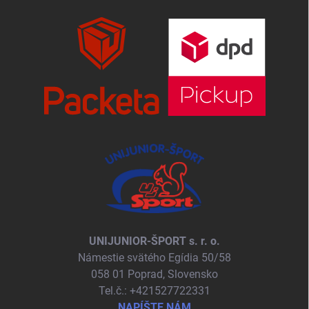
UNIJUNIOR-ŠPORT s. r. o.
Námestie svätého Egídia 50/58
058 01 Poprad, Slovensko
Tel.č.: +421527722331
NAPÍŠTE NÁM