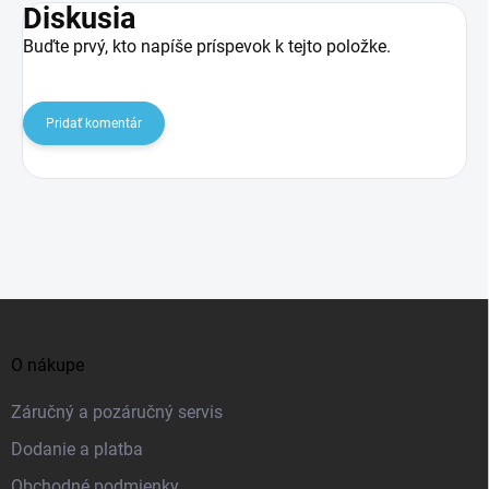
Diskusia
Buďte prvý, kto napíše príspevok k tejto položke.
Pridať komentár
Z
á
O nákupe
p
ä
Záručný a pozáručný servis
t
Dodanie a platba
i
Obchodné podmienky