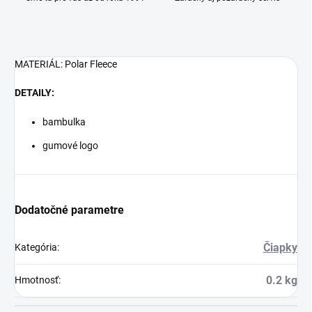
MATERIÁL:
Polar Fleece
DETAILY:
bambulka
gumové logo
Dodatočné parametre
Čiapky
Kategória
:
0.2 kg
Hmotnosť
: