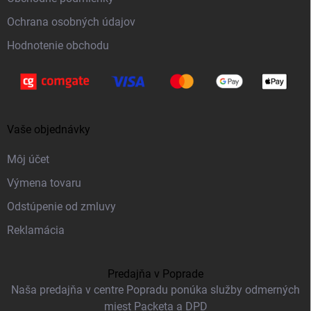
e
Ochrana osobných údajov
Hodnotenie obchodu
Vaše objednávky
Môj účet
Výmena tovaru
Odstúpenie od zmluvy
Reklamácia
Predajňa v Poprade
Naša predajňa v centre Popradu ponúka služby odmerných
miest Packeta a DPD