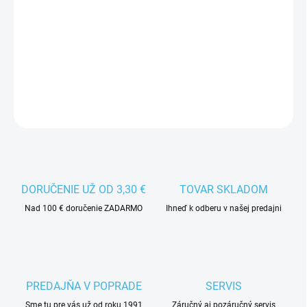
12.8.2026
−
+
Pridať do košíka
DETAILNÉ INFORMÁCIE
DORUČENIE UŽ OD 3,30 €
TOVAR SKLADOM
Nad 100 € doručenie ZADARMO
Ihneď k odberu v našej predajni
PREDAJŇA V POPRADE
SERVIS
Sme tu pre vás už od roku 1991
Záručný aj pozáručný servis