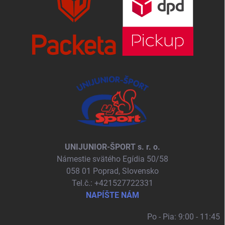
UNIJUNIOR-ŠPORT s. r. o.
Námestie svätého Egídia 50/58
058 01 Poprad, Slovensko
Tel.č.: +421527722331
NAPÍŠTE NÁM
Po - Pia: 9:00 - 11:45