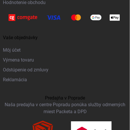
Hodnotenie obchodu
Vaše objednávky
Môj účet
Výmena tovaru
Odstúpenie od zmluvy
Reklamácia
Predajňa v Poprade
Naša predajňa v centre Popradu ponúka služby odmerných
miest Packeta a DPD