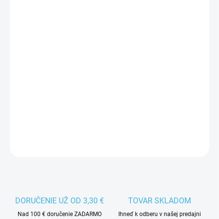
FARBA
BIELA
RUŽOVÁ
MÔŽEME DORUČIŤ DO:
ZVOĽTE VARIANT
−
+
Pridať do košíka
Plastový chránič na všetky typy dámskych korčúľ, ktoré majú
zúbky na noži. Vhodný aj na chodenie.
DETAILNÉ INFORMÁCIE
DORUČENIE UŽ OD 3,30 €
TOVAR SKLADOM
Nad 100 € doručenie ZADARMO
Ihneď k odberu v našej predajni