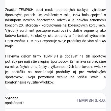
Značka TEMPISH patrí medzi popredných českých výrobcov
športových potrieb. Jej založenie v roku 1994 bolo spojené s
nástupom nového športového odvetvia a nového fenoménu
koncom 20. storočia - korčuľovanie na kolieskových korčuliach.
Výrobný sortiment postupne rozširovali o ďalšie segmenty ako
ľadové korčule, kolobežky, skateboardy a florbalové vybavenie.
Dnes značka TEMPISH exportuje svoje produkty do viac ako 45
krajín.
Hlavným cieľom firmy TEMPISH je dodávať na trh športové
potreby pre najširšie skupiny športovcov. Zameriava sa prevažne
na rekreačných, amatérsky a výkonnostných športovcov. Avšak v
jej portfóliu sa nachádzajú produkty aj pre vrcholových
športovcov. Svoju pozornosť venuje na vyššiu kvalitu a
komfortnejšie využitie výrobkov.
Výrobná
TEMPISH S.R.O.
spoločnosť
: