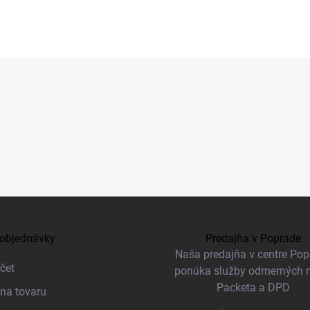
objednávky
Predajňa v Poprade
Naša predajňa v centre Po
čet
ponúka služby odmerných 
Packeta a DPD
na tovaru