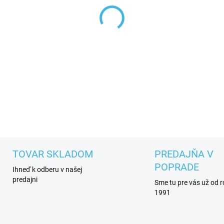
−
+
Náhradná brzda na detské ko
DETAILNÉ INFORMÁCIE
TOVAR SKLADOM
PREDAJŇA V
POPRADE
Ihneď k odberu v našej
predajni
Sme tu pre vás už od 
1991