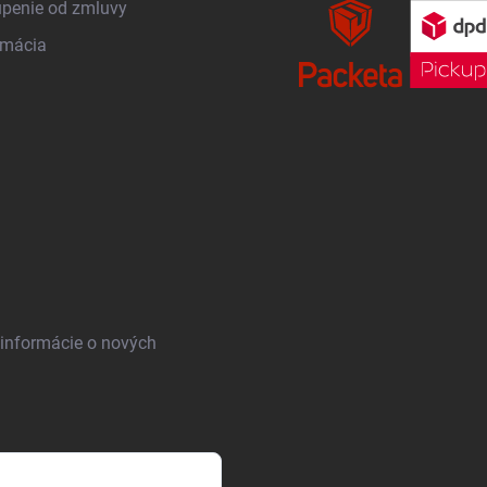
penie od zmluvy
amácia
 informácie o nových