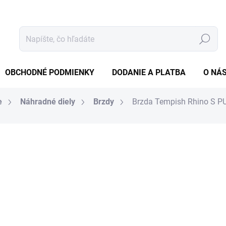
Hľadať
OBCHODNÉ PODMIENKY
DODANIE A PLATBA
O NÁ
e
Náhradné diely
Brzdy
Brzda Tempish Rhino S PU č
tenia
ZNAČKA:
TEMPISH
5 €
4,07 € bez DPH
Jednotková
SKLADOM
(1 KS)
cena:
MÔŽEME DORUČIŤ DO:
10.8.2