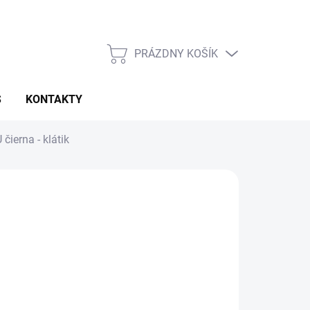
PRÁZDNY KOŠÍK
NÁKUPNÝ
KOŠÍK
S
KONTAKTY
ierna - klátik
026