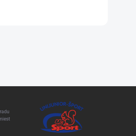
pradu
miest