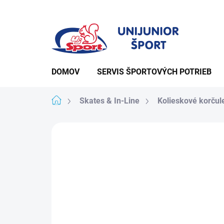
Prejsť
na
obsah
DOMOV
SERVIS ŠPORTOVÝCH POTRIEB
Domov
Skates & In-Line
Kolieskové korčul
Podrobnosti hodno
Neohodnotené