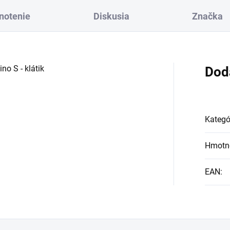
notenie
Diskusia
Značka
no S - klátik
Dod
Kategó
Hmotn
EAN
: