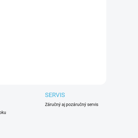
Pridať do košíka
lieskové korčule Tempish.
SERVIS
Záručný aj pozáručný servis
roku