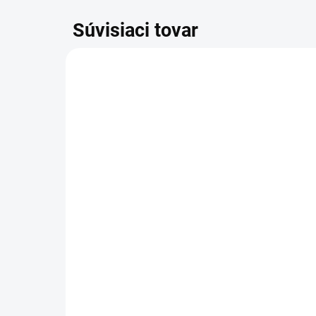
Súvisiaci tovar
Brzda Tempish Rhino S -
komplet
7 €
Do košíka