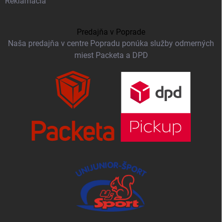
Reklamácia
Predajňa v Poprade
Naša predajňa v centre Popradu ponúka služby odmerných
miest Packeta a DPD