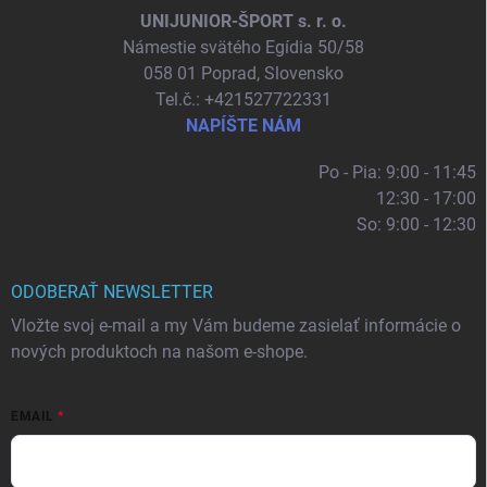
UNIJUNIOR-ŠPORT s. r. o.
Námestie svätého Egídia 50/58
058 01 Poprad, Slovensko
Tel.č.: +421527722331
NAPÍŠTE NÁM
Po - Pia: 9:00 - 11:45
12:30 - 17:00
So: 9:00 - 12:30
ODOBERAŤ NEWSLETTER
Vložte svoj e-mail a my Vám budeme zasielať informácie o
nových produktoch na našom e-shope.
EMAIL