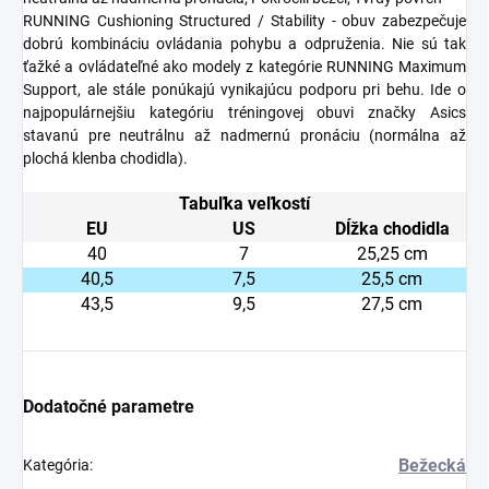
RUNNING Cushioning Structured / Stability - obuv zabezpečuje
dobrú kombináciu ovládania pohybu a odpruženia. Nie sú tak
ťažké a ovládateľné ako modely z kategórie RUNNING Maximum
Support, ale stále ponúkajú vynikajúcu podporu pri behu. Ide o
najpopulárnejšiu kategóriu tréningovej obuvi značky Asics
stavanú pre neutrálnu až nadmernú pronáciu (normálna až
plochá klenba chodidla).
Tabuľka veľkostí
EU
US
Dĺžka chodidla
40
7
25,25 cm
40,5
7,5
25,5 cm
43,5
9,5
27,5 cm
Dodatočné parametre
Bežecká
Kategória
: