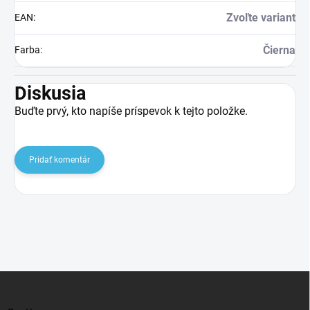
Zvoľte variant
EAN
:
Čierna
Farba
:
Diskusia
Buďte prvý, kto napíše príspevok k tejto položke.
Pridať komentár
Z
á