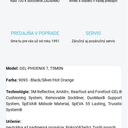
Nad 100 € doručenie ZADARMO
Ihneď k odberu v našej predajni
PREDAJŇA V POPRADE
SERVIS
Sme tu pre vás už od roku 1991
Záručný aj pozáručný servis
Model:
GEL-PHOENIX 7, T5M0N
Farba:
9093 - Black/Silver/Hot Orange
Technológie:
3M Reflective, AHAR+, Rearfoot and Forefoot GEL®
Cushioning System, Removable Sockliner, DuoMax® Support
System, SpEVA® Midsole Material, SpEVA 55 Lasting, Trusstic
System®
Určenie:
neutrálna až nadmerná pronácia; Pokročilí bežci; Tvrdý povrch