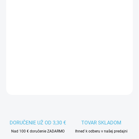
VEĽKOSŤ EU
MÔŽEME DORUČIŤ DO:
ZVOĽTE VARIANT
−
+
Pridať do košíka
Detská bežecká obuv ASICS Gel-Excite je vhodná pre začínajúcich
bežcov.
DETAILNÉ INFORMÁCIE
DORUČENIE UŽ OD 3,30 €
TOVAR SKLADOM
Nad 100 € doručenie ZADARMO
Ihneď k odberu v našej predajni