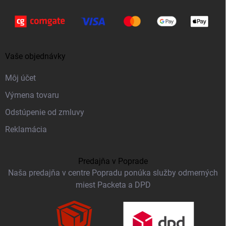
Vaše objednávky
Môj účet
Výmena tovaru
Odstúpenie od zmluvy
Reklamácia
Predajňa v Poprade
Naša predajňa v centre Popradu ponúka služby odmerných
miest Packeta a DPD