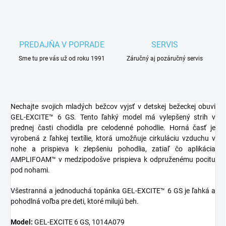
PREDAJŇA V POPRADE
SERVIS
Sme tu pre vás už od roku 1991
Záručný aj pozáručný servis
Nechajte svojich mladých bežcov vyjsť v detskej bežeckej obuvi
GEL-EXCITE™ 6 GS. Tento ľahký model má vylepšený strih v
prednej časti chodidla pre celodenné pohodlie. Horná časť je
vyrobená z ľahkej textílie, ktorá umožňuje cirkuláciu vzduchu v
nohe a prispieva k zlepšeniu pohodlia, zatiaľ čo aplikácia
AMPLIFOAM™ v medzipodošve prispieva k odpruženému pocitu
pod nohami.
Všestranná a jednoduchá topánka GEL-EXCITE™ 6 GS je ľahká a
pohodlná voľba pre deti, ktoré milujú beh.
Model:
GEL-EXCITE 6 GS, 1014A079