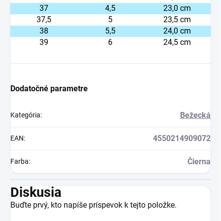
37
4,5
23,0 cm
37,5
5
23,5 cm
38
5,5
24,0 cm
39
6
24,5 cm
Dodatočné parametre
Bežecká
Kategória
:
4550214909072
EAN
:
Čierna
Farba
:
Diskusia
Buďte prvý, kto napíše príspevok k tejto položke.