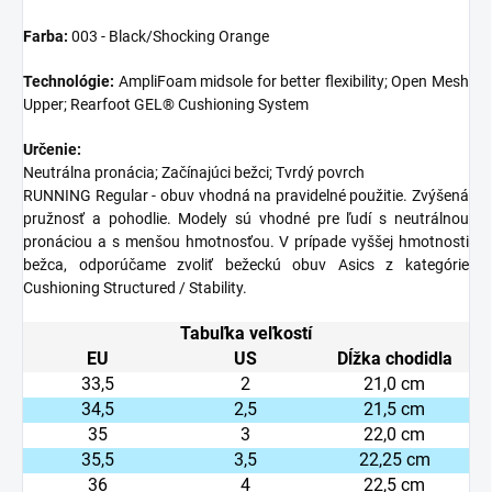
Farba:
003 - Black/Shocking Orange
Technológie:
AmpliFoam midsole for better flexibility;
Open Mesh
Upper; Rearfoot GEL® Cushioning System
Určenie:
Neutrálna pronácia; Začínajúci bežci; Tvrdý povrch
RUNNING Regular - obuv vhodná na pravidelné použitie. Zvýšená
pružnosť a pohodlie. Modely sú vhodné pre ľudí s neutrálnou
pronáciou a s menšou hmotnosťou. V prípade vyššej hmotnosti
bežca, odporúčame zvoliť bežeckú obuv Asics z kategórie
Cushioning Structured / Stability.
Tabuľka veľkostí
EU
US
Dĺžka chodidla
33,5
2
21,0 cm
34,5
2,5
21,5 cm
35
3
22,0 cm
35,5
3,5
22,25 cm
36
4
22,5 cm