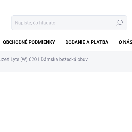
Hľadať
OBCHODNÉ PODMIENKY
DODANIE A PLATBA
O NÁ
uzeX Lyte (W) 6201
Dámska bežecká obuv
tenia
ZNAČKA:
ASICS
99,90 €
81,22 € bez DPH
Jednotková
ZVOĽTE VARIANT
cena:
VEĽKOSŤ EU