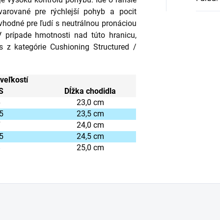
varované pre rýchlejší pohyb a pocit
hodné pre ľudí s neutrálnou pronáciou
 prípade hmotnosti nad túto hranicu,
 z kategórie Cushioning Structured /
veľkostí
S
Dĺžka chodidla
6
23,0 cm
5
23,5 cm
7
24,0 cm
5
24,5 cm
8
25,0 cm