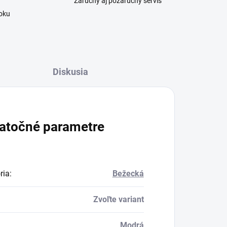
Záručný aj pozáručný servis
roku
Diskusia
atočné parametre
ria
:
Bežecká
Zvoľte variant
Modrá