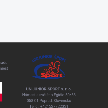
pradu
miest
UNIJUNIOR-ŠPORT s. r. o.
Námestie svätého Egídia 50/58
058 01 Poprad, Slovensko
Tel.č.: +421527722331