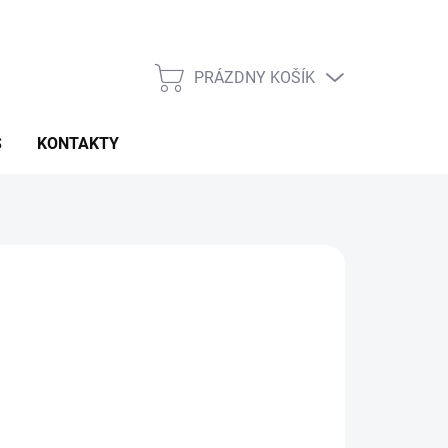
PRÁZDNY KOŠÍK
NÁKUPNÝ
KOŠÍK
S
KONTAKTY