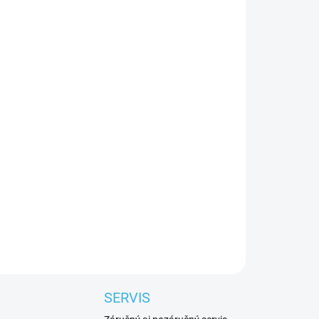
E VARIANT
Pridať do košíka
FuzeX Lyte je vhodná pre začínajúcich a
SERVIS