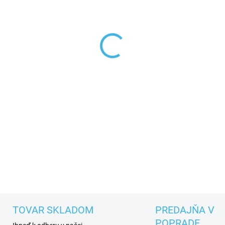
MÔŽEME DORUČIŤ DO:
ZVOĽT
−
+
Dámska bežecká obuv ASICS 
rekreačných bežcov.
DETAILNÉ INFORMÁCIE
TOVAR SKLADOM
PREDAJŇA V
POPRADE