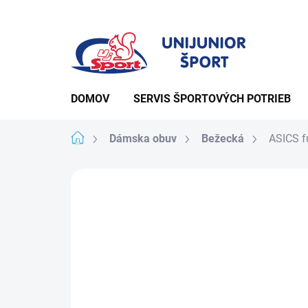
Prejsť
na
obsah
DOMOV
SERVIS ŠPORTOVÝCH POTRIEB
Domov
Dámska obuv
Bežecká
ASICS f
Podrobnosti hodno
Neohodnotené