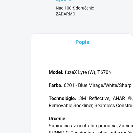
Nad 100 € doručenie
ZADARMO
Popis
Model:
fuzeX Lyte (W), T670N
Farba:
6201 - Blue Mirage/White/Sharp
Technológie:
3M Reflective, AHAR ®,
Removable Sockliner, Seamless Constru
Určenie:
Supinácia až neutrálna pronácia; Začínaj
RUNNING Cushioning - obuv zabezpečuje