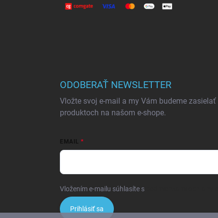
ODOBERAŤ NEWSLETTER
Vložte svoj e-mail a my Vám budeme zasielať
produktoch na našom e-shope.
EMAIL
Vložením e-mailu súhlasíte s
podmienkami ochrany 
Prihlásiť sa