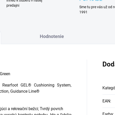
Ihneď k odberu v našej
predajni
Sme tu pre vás už od 
1991
Hodnotenie
Dod
 Green
 Rearfoot GEL® Cushioning System,
Kategó
ction, Guidance Line®
EAN
:
úci a rekreační bežci; Tvrdý povrch
Farba
:
 vysokú kontrolu pohybu. Ide o ľahšie