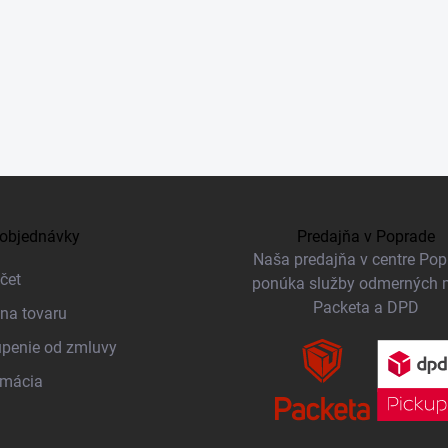
objednávky
Predajňa v Poprade
Naša predajňa v centre Po
čet
ponúka služby odmerných 
Packeta a DPD
na tovaru
penie od zmluvy
amácia