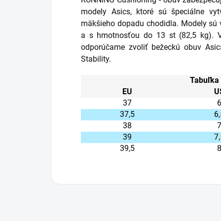
modely Asics, ktoré sú špeciálne vyt
mäkšieho dopadu chodidla. Modely sú v
a s hmotnosťou do 13 st (82,5 kg). V
odporúčame zvoliť bežeckú obuv Asics
Stability.
Tabuľka 
EU
U
37
37,5
6,
38
39
7,
39,5