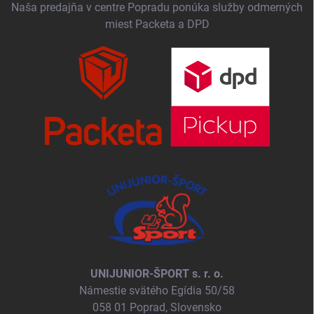
Naša predajňa v centre Popradu ponúka služby odmerných
miest Packeta a DPD
UNIJUNIOR-ŠPORT s. r. o.
Námestie svätého Egídia 50/58
058 01 Poprad, Slovensko