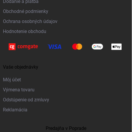
Dodanie a platba
i
Obchodné podmienky
e
Ochrana osobných údajov
Hodnotenie obchodu
Vaše objednávky
Môj účet
Výmena tovaru
Odstúpenie od zmluvy
Reklamácia
Predajňa v Poprade