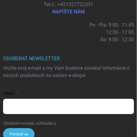
Tel.č.: +421527722331
NAPÍŠTE NÁM
Po - Pia: 9:00 - 11:45
12:30 - 17:00
So: 9:00 - 12:30
ODOBERAŤ NEWSLETTER
Vložte svoj e-mail a my Vám budeme zasielať informácie o
nových produktoch na našom e-shope.
EMAIL
Vložením e-mailu súhlasíte s
podmienkami ochrany osobných údajov
Prihlásiť sa