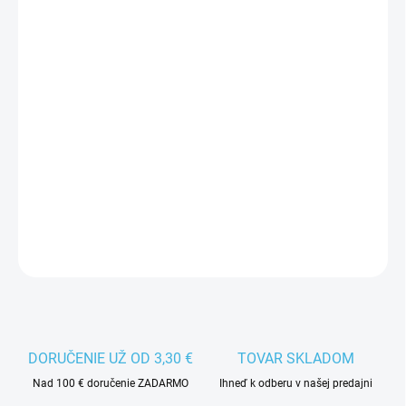
VEĽKOSŤ
MÔŽEME DORUČIŤ DO:
ZVOĽTE VARIANT
−
+
Pridať do košíka
Unisex merino sveter Kama s klasickým severským vzorom v bielej
farbe.
DETAILNÉ INFORMÁCIE
DORUČENIE UŽ OD 3,30 €
TOVAR SKLADOM
Nad 100 € doručenie ZADARMO
Ihneď k odberu v našej predajni