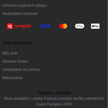
e
Ochrana osobných údajov
Hodnotenie obchodu
Vaše objednávky
Môj účet
Výmena tovaru
Odstúpenie od zmluvy
Reklamácia
Predajňa v Poprade
Naša predajňa v centre Popradu ponúka služby odmerných
miest Packeta a DPD