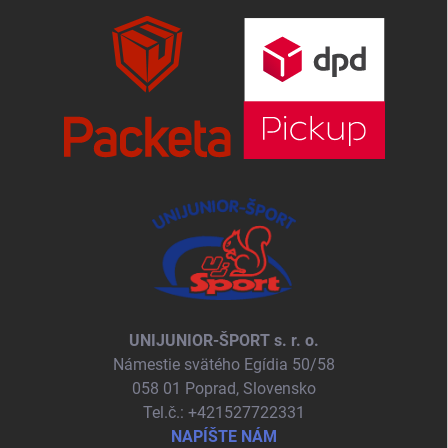
UNIJUNIOR-ŠPORT s. r. o.
Námestie svätého Egídia 50/58
058 01 Poprad, Slovensko
Tel.č.: +421527722331
NAPÍŠTE NÁM