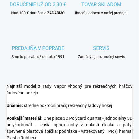
DORUČENIE UŽ OD 3,30 €
TOVAR SKLADOM
Nad 100 € doručenie ZADARMO
Ihneď k odberu v našej predajni
PREDAJŇA V POPRADE
SERVIS
Sme tu pre vás už od roku 1991
Záručný aj pozáručný servis
Najnižší model z rady Vapor vhodný pre rekreačných hráčov
ľadového hokeja.
Určenie:
stredne pokročilí hráči; rekreačný ľadový hokej
Vonkajší materiál:
One piece 3D Polycard quarter - jednodielny 3D
polykarbonát - lepšia opora nohy v oblasti členku a päty;
spevnená plastová špička; podrážka - vstrekovaný TPR (Thermal
Plastic Rubber)