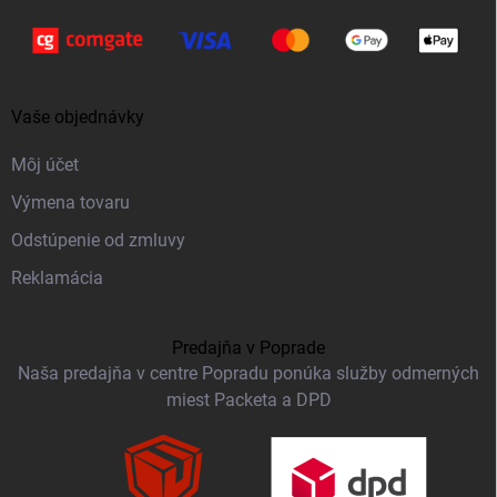
Vaše objednávky
Môj účet
Výmena tovaru
Odstúpenie od zmluvy
Reklamácia
Predajňa v Poprade
Naša predajňa v centre Popradu ponúka služby odmerných
miest Packeta a DPD