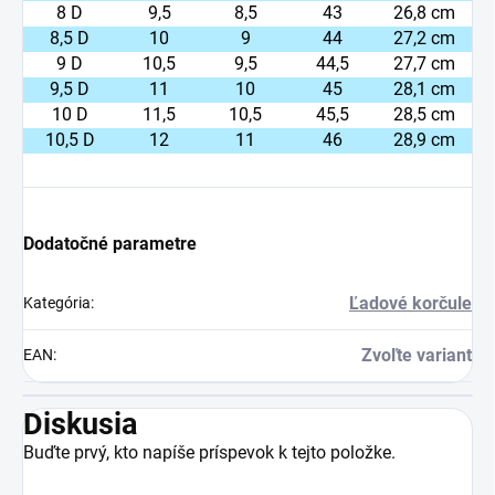
8 D
9,5
8,5
43
26,8 cm
8,5 D
10
9
44
27,2 cm
9 D
10,5
9,5
44,5
27,7 cm
9,5 D
11
10
45
28,1 cm
10 D
11,5
10,5
45,5
28,5 cm
10,5 D
12
11
46
28,9 cm
Dodatočné parametre
Ľadové korčule
Kategória
:
Zvoľte variant
EAN
:
Diskusia
Buďte prvý, kto napíše príspevok k tejto položke.