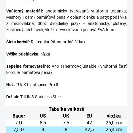
Vnútorný materiál:
anatomicky tvarovaná vnútorná topánka;
Memory Foam - pamäťová pena v oblasti členku a päty; podšívka
z mikrovlákna; 30oz dvojdielny jazyk - anatomický, plstený,
zosilnený priehlavok; vložka - vysekávaná penová EVA foam
Šírka korčúľ:
R - regular (štandardná šírka)
Výška priehlavku:
nízka
Tepelne formovateľné:
Áno (ThermoAdjustable - vnútorná časť
korčule, pamäťová pena)
Nôž:
TUUK Lightspeed Pro II
Držiak:
TUUK S.Stainless Steel
Tabuľka veľkostí
Bauer
US
UK
EU
vložka
7 D
8,5
7,5
42
26,0 cm
7,5 D
9
8
42,5
26,4 cm