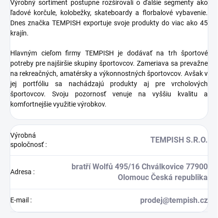
Výrobný sortiment postupne rozširovali o ďalšie segmenty ako
ľadové korčule, kolobežky, skateboardy a florbalové vybavenie.
Dnes značka TEMPISH exportuje svoje produkty do viac ako 45
krajín.
Hlavným cieľom firmy TEMPISH je dodávať na trh športové
potreby pre najširšie skupiny športovcov. Zameriava sa prevažne
na rekreačných, amatérsky a výkonnostných športovcov. Avšak v
jej portfóliu sa nachádzajú produkty aj pre vrcholových
športovcov. Svoju pozornosť venuje na vyššiu kvalitu a
komfortnejšie využitie výrobkov.
Výrobná
TEMPISH S.R.O.
spoločnosť
:
bratří Wolfů 495/16 Chválkovice 77900
Adresa
:
Olomouc Česká republika
prodej@tempish.cz
E-mail
: