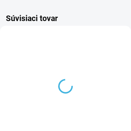
Súvisiaci tovar
Brzda Tempish Next
Brzda Tempish Next -
čierna - komplet
klátik
7 €
7 €
Do košíka
Do košíka