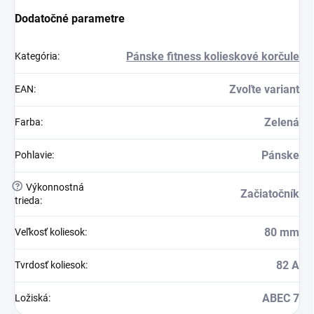
Dodatočné parametre
Pánske fitness kolieskové korčule
Kategória
:
Zvoľte variant
EAN
:
Zelená
Farba
:
Pánske
Pohlavie
:
?
Výkonnostná
Začiatočník
trieda
:
80 mm
Veľkosť koliesok
:
82 A
Tvrdosť koliesok
:
ABEC 7
Ložiská
: