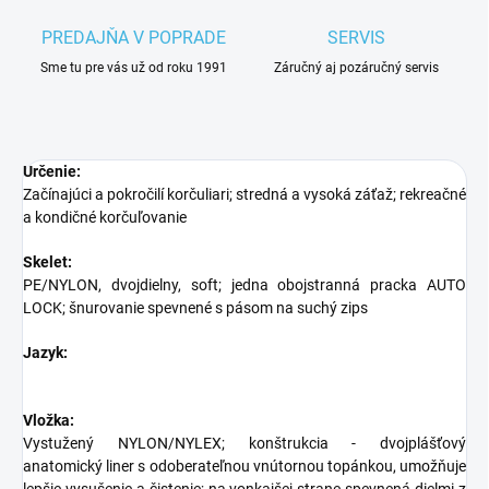
PREDAJŇA V POPRADE
SERVIS
Sme tu pre vás už od roku 1991
Záručný aj pozáručný servis
Určenie:
Začínajúci a pokročilí korčuliari; stredná a vysoká záťaž; rekreačné
a kondičné korčuľovanie
Skelet:
PE/NYLON, dvojdielny, soft; jedna obojstranná pracka AUTO
LOCK; šnurovanie spevnené s pásom na suchý zips
Jazyk:
Vložka:
Vystužený NYLON/NYLEX; konštrukcia - dvojplášťový
anatomický liner s odoberateľnou vnútornou topánkou, umožňuje