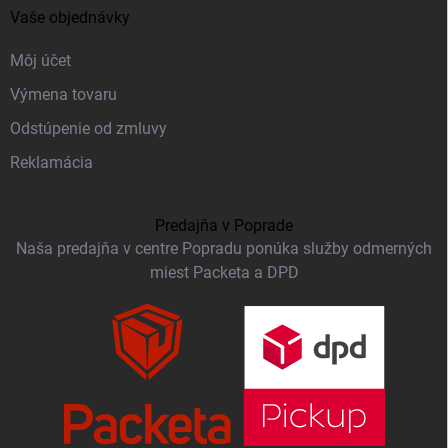
Vaše objednávky
Môj účet
Výmena tovaru
Odstúpenie od zmluvy
Reklamácia
Predajňa v Poprade
Naša predajňa v centre Popradu ponúka služby odmerných
miest Packeta a DPD