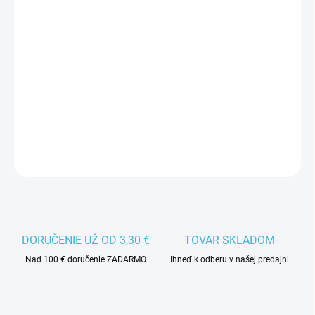
MÔŽEME DORUČIŤ DO:
ZVOĽTE VARIANT
−
+
Pridať do košíka
Pánske kolieskové korčule Tempish XT2 sú vhodné pre
začínajúcich a pokročilých korčuliarov.
DETAILNÉ INFORMÁCIE
DORUČENIE UŽ OD 3,30 €
TOVAR SKLADOM
Nad 100 € doručenie ZADARMO
Ihneď k odberu v našej predajni