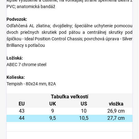
lepšie vysušenie a čistenie; na vonkajšej strane spevnená dielmi z
PVC; anatomická bandáž
Podvozok:
Odľahčená AL zliatina; dvojdielny; špeciálne uchytenie pomocou
dvoch priečnych skrutiek pod pätou a centrálnej skrutky pod
špičkou - Ideal Position Control Chassis; povrchová úprava - Silver
Brilliancy s potlačou
Ložiská:
ABEC 7 chrome steel
Kolieska:
Tempish - 80x24 mm, 82A
Tabuľka veľkostí
EU
UK
US
vložka
43
9
10
26,9 cm
44
9,5
10,5
27,7 cm