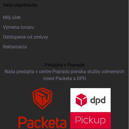
Vaše objednávky
Môj účet
Výmena tovaru
Odstúpenie od zmluvy
Reklamácia
Predajňa v Poprade
Naša predajňa v centre Popradu ponúka služby odmerných
miest Packeta a DPD