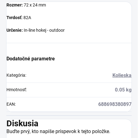
Rozmer:
72 x 24 mm
Tvrdosť:
82A
Určenie:
In-line hokej - outdoor
Dodatočné parametre
Kolieska
Kategória
:
0.05 kg
Hmotnosť
:
688698380897
EAN
:
Diskusia
Buďte prvý, kto napíše príspevok k tejto položke.