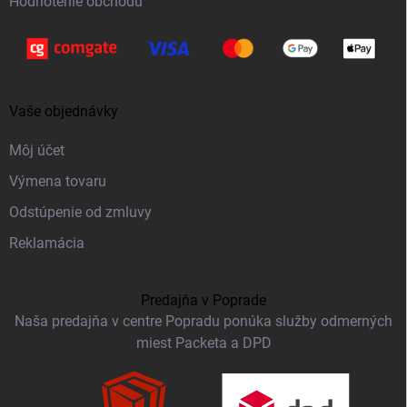
Hodnotenie obchodu
Vaše objednávky
Môj účet
Výmena tovaru
Odstúpenie od zmluvy
Reklamácia
Predajňa v Poprade
Naša predajňa v centre Popradu ponúka služby odmerných
miest Packeta a DPD