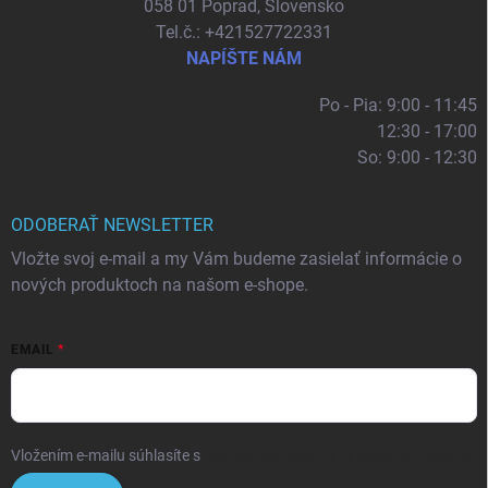
058 01 Poprad, Slovensko
Tel.č.: +421527722331
NAPÍŠTE NÁM
Po - Pia: 9:00 - 11:45
12:30 - 17:00
So: 9:00 - 12:30
ODOBERAŤ NEWSLETTER
Vložte svoj e-mail a my Vám budeme zasielať informácie o
nových produktoch na našom e-shope.
EMAIL
Vložením e-mailu súhlasíte s
podmienkami ochrany osobných údajov