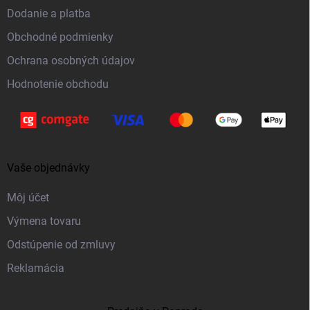
t
Dodanie a platba
i
Obchodné podmienky
e
Ochrana osobných údajov
Hodnotenie obchodu
Vaše objednávky
Môj účet
Výmena tovaru
Odstúpenie od zmluvy
Reklamácia