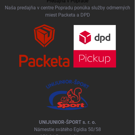
Predajňa v Poprade
Naša predajňa v centre Popradu ponúka služby odmerných
miest Packeta a DPD
UNIJUNIOR-ŠPORT s. r. o.
Námestie svätého Egídia 50/58