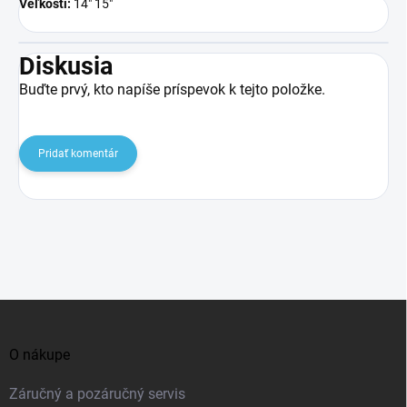
Veľkosti:
14" 15"
Diskusia
Buďte prvý, kto napíše príspevok k tejto položke.
Pridať komentár
Z
á
O nákupe
p
ä
Záručný a pozáručný servis