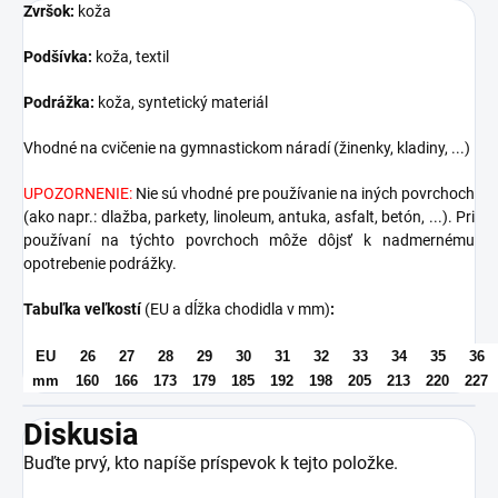
Zvršok:
koža
Podšívka:
koža, textil
Podrážka:
koža, syntetický materiál
Vhodné na cvičenie na gymnastickom náradí (žinenky, kladiny, ...)
UPOZORNENIE:
Nie sú vhodné pre používanie na iných povrchoch
(ako napr.: dlažba, parkety, linoleum, antuka, asfalt, betón, ...). Pri
používaní na týchto povrchoch môže dôjsť k nadmernému
opotrebenie podrážky.
Tabuľka veľkostí
(EU a dĺžka chodidla v mm)
:
EU
26
27
28
29
30
31
32
33
34
35
36
mm
160
166
173
179
185
192
198
205
213
220
227
Diskusia
Buďte prvý, kto napíše príspevok k tejto položke.