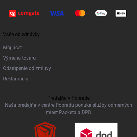
Vaše objednávky
Môj účet
Výmena tovaru
Odstúpenie od zmluvy
Reklamácia
Predajňa v Poprade
Naša predajňa v centre Popradu ponúka služby odmerných
miest Packeta a DPD