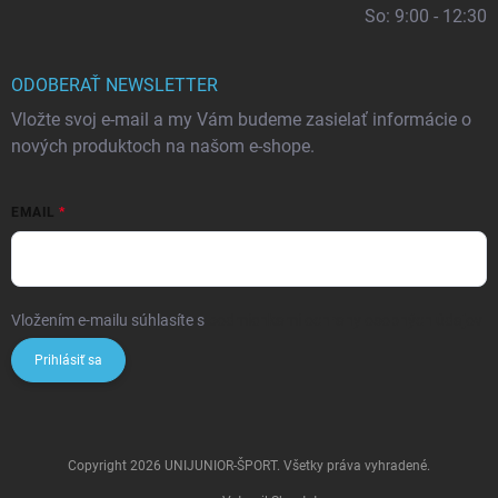
So: 9:00 - 12:30
ODOBERAŤ NEWSLETTER
Vložte svoj e-mail a my Vám budeme zasielať informácie o
nových produktoch na našom e-shope.
EMAIL
Vložením e-mailu súhlasíte s
podmienkami ochrany osobných údajov
Prihlásiť sa
Copyright 2026
UNIJUNIOR-ŠPORT
. Všetky práva vyhradené.