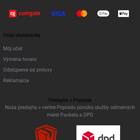
Vaše objednávky
Môj účet
Výmena tovaru
Odstúpenie od zmluvy
Reklamácia
Predajňa v Poprade
Naša predajňa v centre Popradu ponúka služby odmerných
miest Packeta a DPD