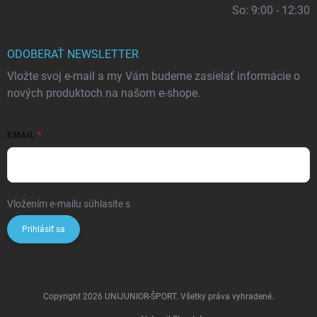
So: 9:00 - 12:30
ODOBERAŤ NEWSLETTER
Vložte svoj e-mail a my Vám budeme zasielať informácie o
nových produktoch na našom e-shope.
EMAIL
Vložením e-mailu súhlasíte s
podmienkami ochrany osobných údajov
Prihlásiť sa
Copyright 2026
UNIJUNIOR-ŠPORT
. Všetky práva vyhradené.