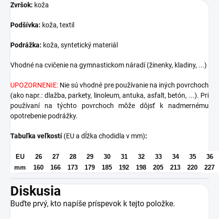
Zvršok:
koža
Podšívka:
koža, textil
Podrážka:
koža, syntetický materiál
Vhodné na cvičenie na gymnastickom náradí (žinenky, kladiny, ...)
UPOZORNENIE:
Nie sú vhodné pre používanie na iných povrchoch
(ako napr.: dlažba, parkety, linoleum, antuka, asfalt, betón, ...). Pri
používaní na týchto povrchoch môže dôjsť k nadmernému
opotrebenie podrážky.
Tabuľka veľkostí
(EU a dĺžka chodidla v mm)
:
EU
26
27
28
29
30
31
32
33
34
35
36
mm
160
166
173
179
185
192
198
205
213
220
227
Diskusia
Buďte prvý, kto napíše príspevok k tejto položke.