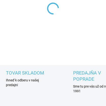
−
+
Dámska čiapka Eisbär Trop C
kamienkami Swarovski v tvare
DETAILNÉ INFORMÁCIE
TOVAR SKLADOM
PREDAJŇA V
POPRADE
Ihneď k odberu v našej
predajni
Sme tu pre vás už od 
1991