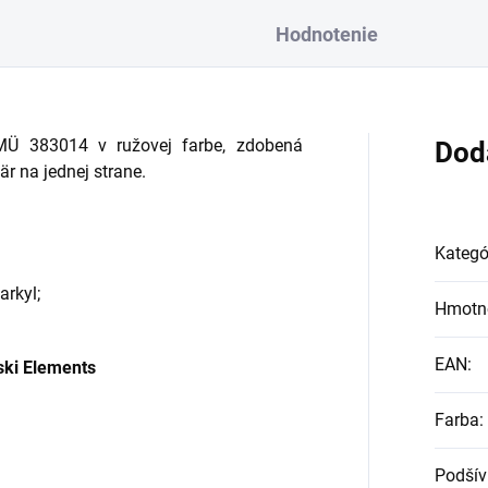
Hodnotenie
MÜ 383014 v ružovej farbe, zdobená
Dod
r na jednej strane.
Kategó
arkyl;
Hmotn
EAN
:
ki Elements
Farba
:
Podšív