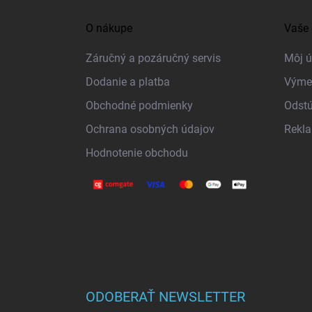
á
O nákupe
Vaše 
p
ä
Záručný a pozáručný servis
Môj ú
t
Dodanie a platba
Výme
i
Obchodné podmienky
Odstú
e
Ochrana osobných údajov
Rekl
Hodnotenie obchodu
ODOBERAŤ NEWSLETTER