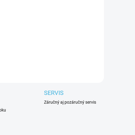
Pridať do košíka
rystal MÜ 383014 v ružovej farbe, zdobená
 loga Eisbär na jednej strane.
SERVIS
Záručný aj pozáručný servis
roku