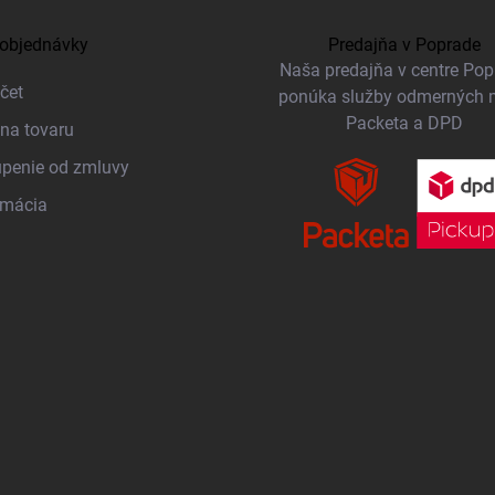
objednávky
Predajňa v Poprade
Naša predajňa v centre Po
čet
ponúka služby odmerných 
Packeta a DPD
na tovaru
penie od zmluvy
amácia