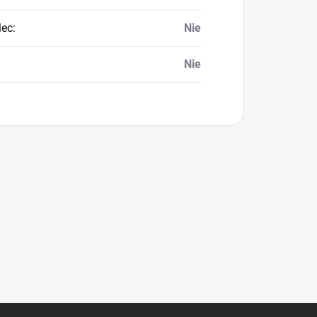
lec
:
Nie
Nie