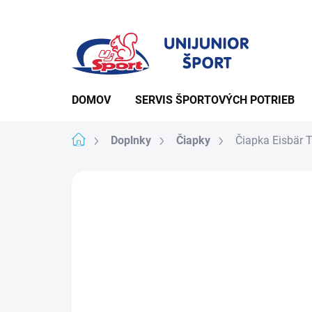
Prejsť
na
obsah
DOMOV
SERVIS ŠPORTOVÝCH POTRIEB
Domov
Doplnky
Čiapky
Čiapka Eisbär 
Podrobnosti hodno
Neohodnotené