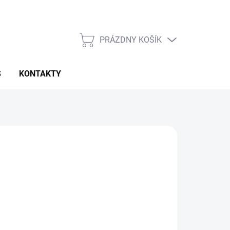
PRÁZDNY KOŠÍK
NÁKUPNÝ
KOŠÍK
S
KONTAKTY
026