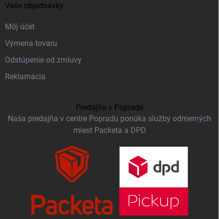
Vaše objednávky
Môj účet
Výmena tovaru
Odstúpenie od zmluvy
Reklamácia
Predajňa v Poprade
Naša predajňa v centre Popradu ponúka služby odmerných
miest Packeta a DPD