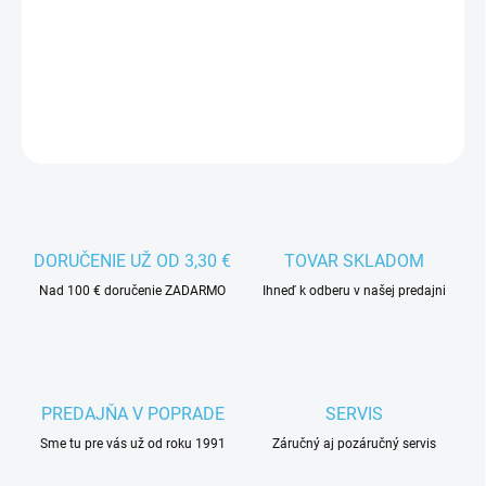
Detská čiapka Eisbär 283103 Kids so šiltom.
DETAILNÉ INFORMÁCIE
DORUČENIE UŽ OD 3,30 €
TOVAR SKLADOM
Nad 100 € doručenie ZADARMO
Ihneď k odberu v našej predajni
PREDAJŇA V POPRADE
SERVIS
Sme tu pre vás už od roku 1991
Záručný aj pozáručný servis