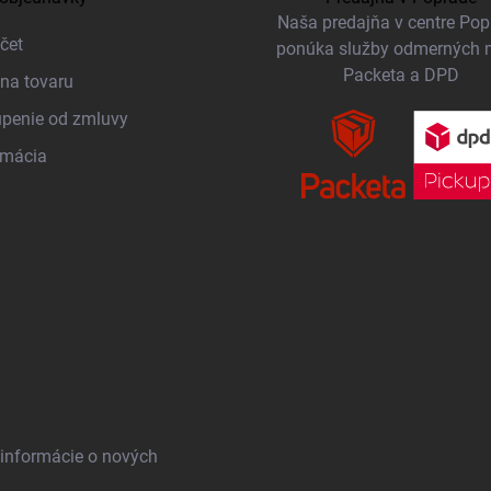
Naša predajňa v centre Po
čet
ponúka služby odmerných 
Packeta a DPD
na tovaru
penie od zmluvy
amácia
 informácie o nových