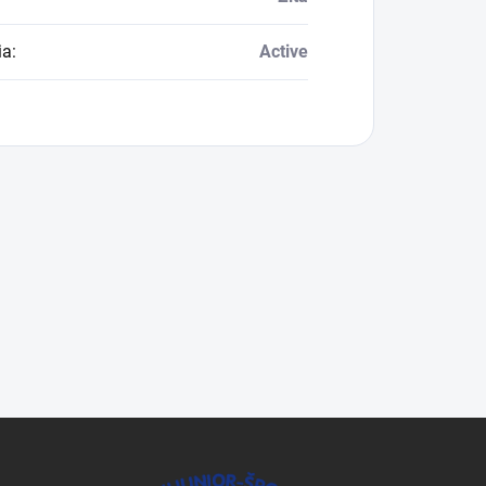
ia
:
Active