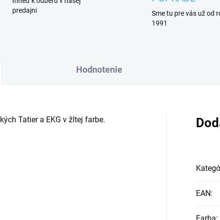
Ihneď k odberu v našej
predajni
Sme tu pre vás už od 
1991
Hodnotenie
ch Tatier a EKG v žltej farbe.
Dod
Kategó
EAN
:
Farba
: