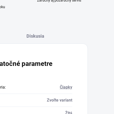
Záručný aj pozáručný servis
roku
Diskusia
atočné parametre
ria
:
Čiapky
Zvoľte variant
Žltá