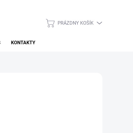
PRÁZDNY KOŠÍK
NÁKUPNÝ
KOŠÍK
S
KONTAKTY