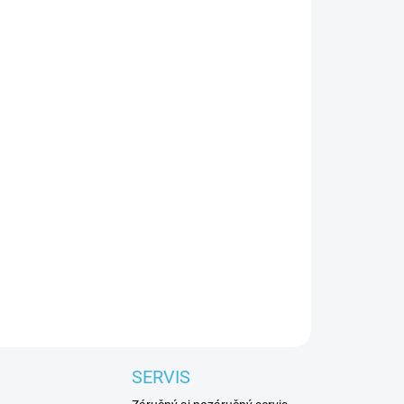
Pridať do košíka
ojvrstvovým lemom a jemne počesaným vnútrom.
teriálu, ktorý poskytuje optimálnu tepelnú
rôznych športových aktivitách počas celého roka.
SERVIS