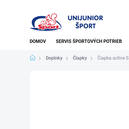
Prejsť
na
obsah
DOMOV
SERVIS ŠPORTOVÝCH POTRIEB
Domov
Doplnky
Čiapky
Čiapka active 
Podrobnosti hodno
Neohodnotené