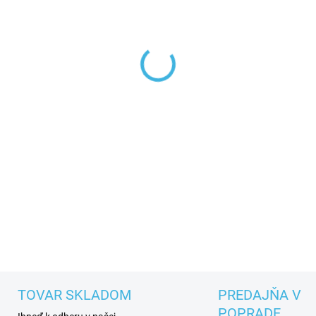
−
+
Ľahká funkčná čiapka s dv
Je vyrobená zo strečového ma
reguláciu a priedušnosť pri 
DETAILNÉ INFORMÁCIE
TOVAR SKLADOM
PREDAJŇA V
POPRADE