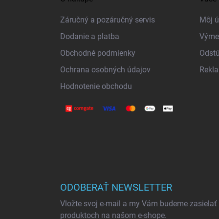
p
ä
Záručný a pozáručný servis
Môj ú
t
Dodanie a platba
Výme
i
Obchodné podmienky
Odstú
e
Ochrana osobných údajov
Rekl
Hodnotenie obchodu
ODOBERAŤ NEWSLETTER
Vložte svoj e-mail a my Vám budeme zasielať
produktoch na našom e-shope.