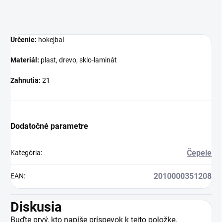
Určenie:
hokejbal
Materiál:
plast, drevo, sklo-laminát
Zahnutia:
21
Dodatočné parametre
Čepele
Kategória
:
2010000351208
EAN
:
Diskusia
Buďte prvý, kto napíše príspevok k tejto položke.