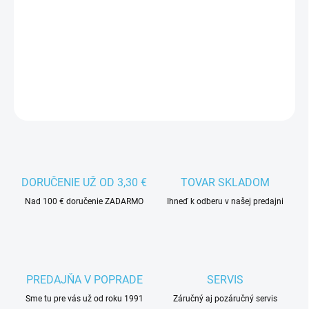
−
+
Pridať do košíka
Čepeľ CWT C3 je vhodná pre začínajúcich hokejbalistov.
DETAILNÉ INFORMÁCIE
DORUČENIE UŽ OD 3,30 €
TOVAR SKLADOM
Nad 100 € doručenie ZADARMO
Ihneď k odberu v našej predajni
PREDAJŇA V POPRADE
SERVIS
Sme tu pre vás už od roku 1991
Záručný aj pozáručný servis