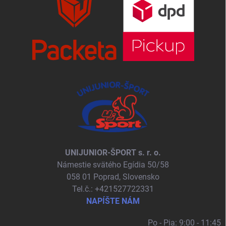
UNIJUNIOR-ŠPORT s. r. o.
Námestie svätého Egídia 50/58
058 01 Poprad, Slovensko
Tel.č.: +421527722331
NAPÍŠTE NÁM
Po - Pia: 9:00 - 11:45