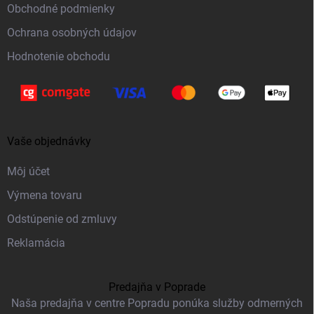
Obchodné podmienky
e
Ochrana osobných údajov
Hodnotenie obchodu
Vaše objednávky
Môj účet
Výmena tovaru
Odstúpenie od zmluvy
Reklamácia
Predajňa v Poprade
Naša predajňa v centre Popradu ponúka služby odmerných