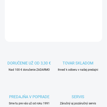
−
+
Pridať do košíka
Plastová čepeľ BLAFÁK je vhodná na hokejbal.
DETAILNÉ INFORMÁCIE
DORUČENIE UŽ OD 3,30 €
TOVAR SKLADOM
Nad 100 € doručenie ZADARMO
Ihneď k odberu v našej predajni
PREDAJŇA V POPRADE
SERVIS
Sme tu pre vás už od roku 1991
Záručný aj pozáručný servis