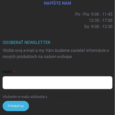
NAPÍŠTE NÁM
Po - Pia: 9:00 - 11:45
12:30 - 17:00
So: 9:00 - 12:30
ODOBERAŤ NEWSLETTER
Vložte svoj e-mail a my Vám budeme zasielať informácie o
nových produktoch na našom e-shope.
EMAIL
Vložením e-mailu súhlasíte s
podmienkami ochrany osobných údajov
Prihlásiť sa