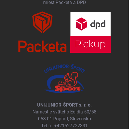
miest Packeta a DPD
UNIJUNIOR-ŠPORT s. r. o.
Námestie svätého Egídia 50/58
058 01 Poprad, Slovensko
Tel.č.: +421527722331