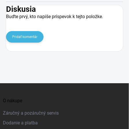
Diskusia
Buďte prvý, kto napíše príspevok k tejto položke.
Pridať komentár
Z
á
O nákupe
p
ä
Záručný a pozáručný servis
t
Dodanie a platba
i