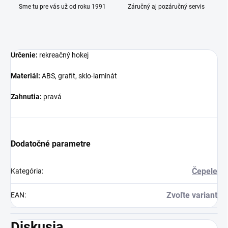
Sme tu pre vás už od roku 1991
Záručný aj pozáručný servis
Určenie:
rekreačný hokej
Materiál:
ABS, grafit, sklo-laminát
Zahnutia:
pravá
Dodatočné parametre
Čepele
Kategória
:
Zvoľte variant
EAN
:
Diskusia