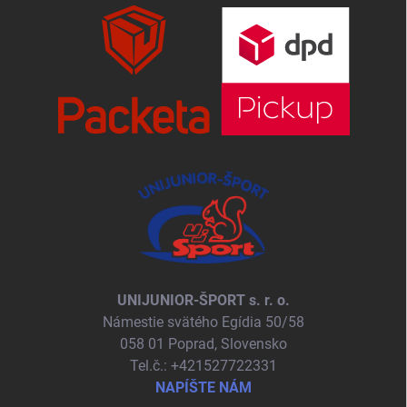
UNIJUNIOR-ŠPORT s. r. o.
Námestie svätého Egídia 50/58
058 01 Poprad, Slovensko
Tel.č.: +421527722331
NAPÍŠTE NÁM