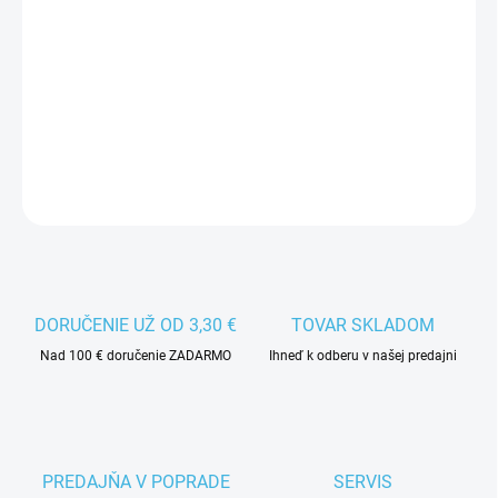
−
+
Pridať do košíka
Čepeľ ADVANCE HB 6894 je vhodná na hokej.
DETAILNÉ INFORMÁCIE
DORUČENIE UŽ OD 3,30 €
TOVAR SKLADOM
Nad 100 € doručenie ZADARMO
Ihneď k odberu v našej predajni
PREDAJŇA V POPRADE
SERVIS