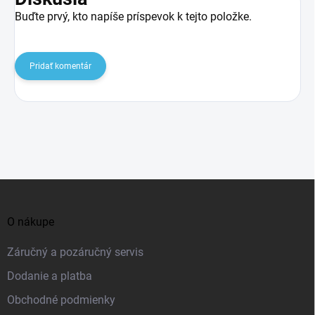
Buďte prvý, kto napíše príspevok k tejto položke.
Pridať komentár
Z
á
O nákupe
p
ä
Záručný a pozáručný servis
t
Dodanie a platba
i
Obchodné podmienky
e