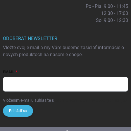
Po - Pia: 9:00 - 11:45
12:30 - 17:00
So: 9:00 - 12:30
ODOBERAŤ NEWSLETTER
Vložte svoj e-mail a my Vám budeme zasielať informácie o
nových produktoch na našom e-shope.
EMAIL
Vložením e-mailu súhlasíte s
podmienkami ochrany osobných údajov
Prihlásiť sa