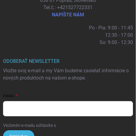
058 01 Poprad, Slovensko
Tel.č.: +421527722331
NAPÍŠTE NÁM
Po - Pia: 9:00 - 11:45
12:30 - 17:00
So: 9:00 - 12:30
ODOBERAŤ NEWSLETTER
Vložte svoj e-mail a my Vám budeme zasielať informácie o
nových produktoch na našom e-shope.
EMAIL
Vložením e-mailu súhlasíte s
podmienkami ochrany osobných údajov