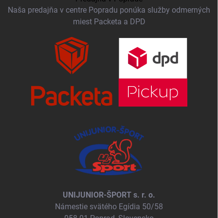
Naša predajňa v centre Popradu ponúka služby odmerných
miest Packeta a DPD
UNIJUNIOR-ŠPORT s. r. o.
Námestie svätého Egídia 50/58