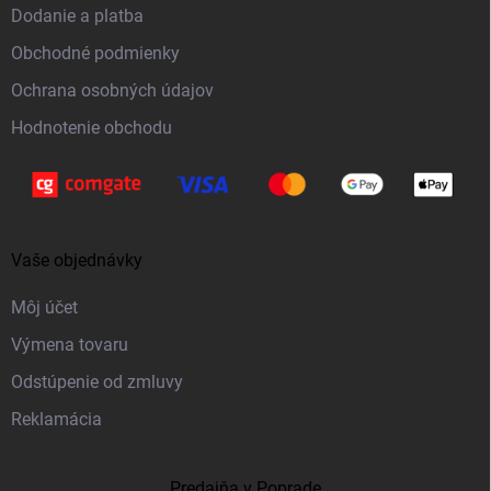
t
Dodanie a platba
i
Obchodné podmienky
e
Ochrana osobných údajov
Hodnotenie obchodu
Vaše objednávky
Môj účet
Výmena tovaru
Odstúpenie od zmluvy
Reklamácia
Predajňa v Poprade