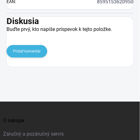
8595153620950
EAN
:
Diskusia
Buďte prvý, kto napíše príspevok k tejto položke.
Pridať komentár
Z
á
O nákupe
p
ä
Záručný a pozáručný servis