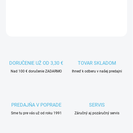
Náhradná brzda na kolieskové korčule Worker.
DETAILNÉ INFORMÁCIE
DORUČENIE UŽ OD 3,30 €
TOVAR SKLADOM
Nad 100 € doručenie ZADARMO
Ihneď k odberu v našej predajni
PREDAJŇA V POPRADE
SERVIS
Sme tu pre vás už od roku 1991
Záručný aj pozáručný servis